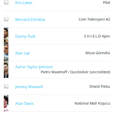
Kris Leiter
Pilot
Bernard Zilinskas
Com Teknisyeni #2
Danny Pudi
S.H.I.E.L.D Ajanı
Stan Lee
Müze Görevlisi
Aaron Taylor-Johnson
Pietro Maximoff / Quicksilver (uncredited)
Jeremy Maxwell
Shield Pilotu
Alan Davis
National Mall Koşucu