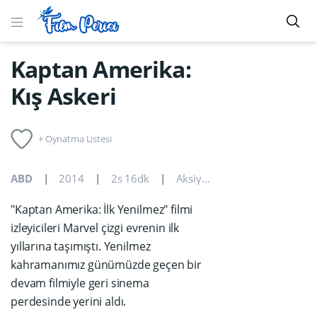
Kaptan Amerika:
Kış Askeri
+ Oynatma Listesi
ABD
2014
2s 16dk
Aksiyon
,
Bilim Kurgu
,
Macera
"Kaptan Amerika: İlk Yenilmez" filmi
izleyicileri Marvel çizgi evrenin ilk
yıllarına taşımıştı. Yenilmez
kahramanımız günümüzde geçen bir
devam filmiyle geri sinema
perdesinde yerini aldı.