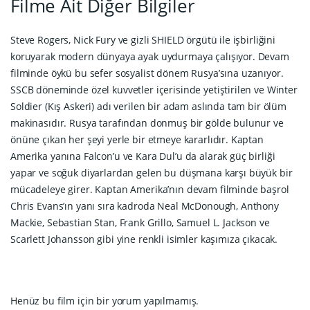
Filme Ait Diğer Bilgiler
Steve Rogers, Nick Fury ve gizli SHIELD örgütü ile işbirliğini
koruyarak modern dünyaya ayak uydurmaya çalışıyor. Devam
filminde öykü bu sefer sosyalist dönem Rusya’sına uzanıyor.
SSCB döneminde özel kuvvetler içerisinde yetiştirilen ve Winter
Soldier (Kış Askeri) adı verilen bir adam aslında tam bir ölüm
makinasıdır. Rusya tarafından donmuş bir gölde bulunur ve
önüne çıkan her şeyi yerle bir etmeye kararlıdır. Kaptan
Amerika yanına Falcon’u ve Kara Dul’u da alarak güç birliği
yapar ve soğuk diyarlardan gelen bu düşmana karşı büyük bir
mücadeleye girer. Kaptan Amerika’nın devam filminde başrol
Chris Evans’ın yanı sıra kadroda Neal McDonough, Anthony
Mackie, Sebastian Stan, Frank Grillo, Samuel L. Jackson ve
Scarlett Johansson gibi yine renkli isimler kaşımıza çıkacak.
Henüz bu film için bir yorum yapılmamış.