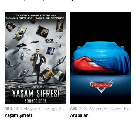
ABD
2011
Aksiyon
,
Bilim Kurgu
,
Gerilim
ABD
2006
Aksiyon
,
Animasyon
,
Fantastik
Yaşam Şifresi
Arabalar