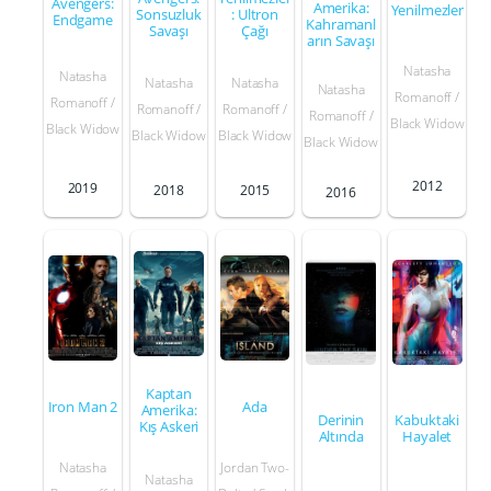
Avengers:
Amerika:
Yenilmezler
Sonsuzluk
: Ultron
Endgame
Kahramanl
Savaşı
Çağı
arın Savaşı
Natasha
Natasha
Natasha
Natasha
Natasha
Romanoff /
Romanoff /
Romanoff /
Romanoff /
Romanoff /
Black Widow
Black Widow
Black Widow
Black Widow
Black Widow
2012
2019
2018
2015
2016
Kaptan
Iron Man 2
Ada
Amerika:
Derinin
Kabuktaki
Kış Askeri
Altında
Hayalet
Natasha
Jordan Two-
Natasha