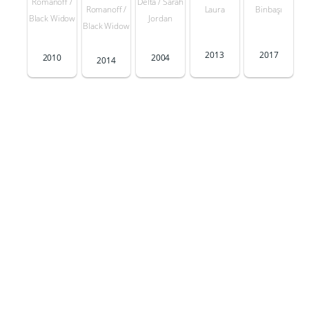
Romanoff /
Delta / Sarah
Romanoff /
Laura
Binbaşı
Black Widow
Jordan
Black Widow
2013
2017
2010
2004
2014
Orada
Bir
Olmayan
Konuşabils
Adam
e...
Birdy
Charlotte
Abundas
2003
2001