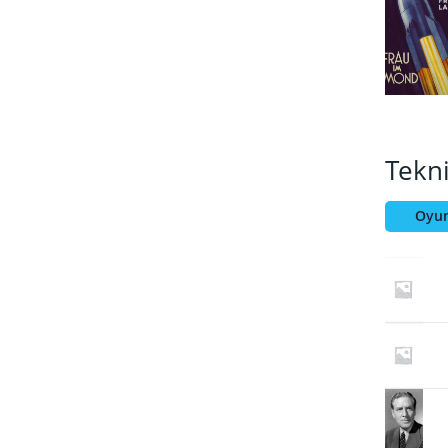
Tekn
Oyun