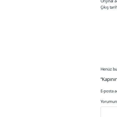
Orijinal a
Çıkış tari
Henüz bu 
“Kapının
E-posta a
Yorumu