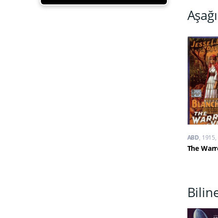
Aşağı
ABD
1915
Bilin