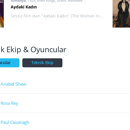
Almanya
1929
Bilim Kurgu
,
Dram
,
Romantik
Aydaki Kadın
Sessiz film olan "Aydaki Kadın" (The Woman In
The Moon), anaerkil bir altyapıya sahip.
Metropolis'in yönetmeni Fritz Lang'in imzasını
taşıyan film, feminizm tabanında ilerlemektedir.
ik Ekip & Oyuncular
cular
Teknik Ekip
Anabel Shaw
Rosa Rey
Paul Cavanagh