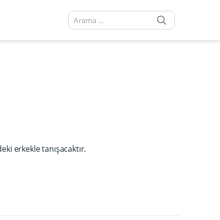
SEARCH
Arama sonuçları:
eki erkekle tanışacaktır.