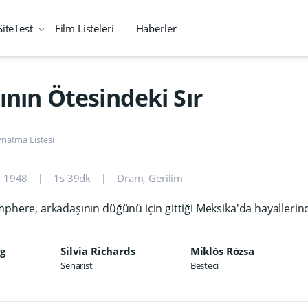
SiteTest
Film Listeleri
Haberler
ının Ötesindeki Sır
natma Listesi
1948
1s 39dk
Dram
,
Gerilim
mphere, arkadaşının düğünü için gittiği Meksika'da hayallerind
ng
Silvia Richards
Miklós Rózsa
Senarist
Besteci