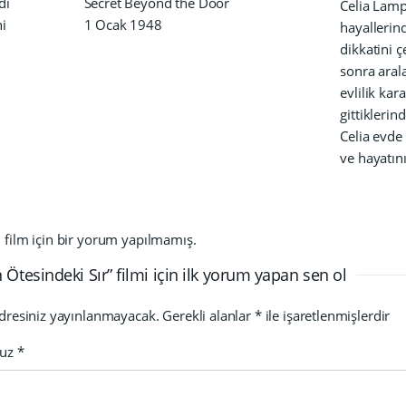
dı
Secret Beyond the Door
Celia Lamp
hi
1 Ocak 1948
hayallerind
dikkatini ç
sonra arala
evlilik kar
gittiklerin
Celia evde 
ve hayatın
film için bir yorum yapılmamış.
 Ötesindeki Sır” filmi için ilk yorum yapan sen ol
dresiniz yayınlanmayacak.
Gerekli alanlar
*
ile işaretlenmişlerdir
nuz
*