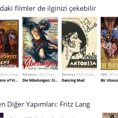
daki filmler de ilginizi çekebilir
Dram
,
Savaş
Almanya
1923
Dram
,
Fantastik
Almanya
,
Macera
1925
Dram
,
Komedi
ABD
1915
The Warrens of Virginia
Die Nibelungen: Siegfried
Dancing Mad
Bir Ulus
en Diğer Yapımları: Fritz Lang