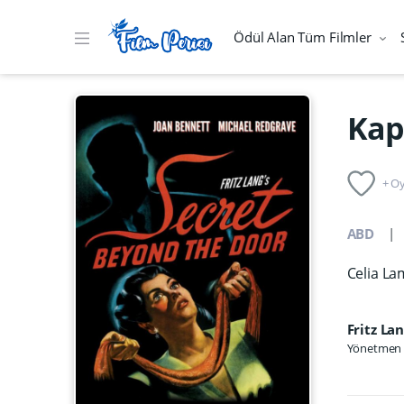
Ödül Alan Tüm Filmler
Kap
+ Oy
ABD
Celia La
Fritz La
Yönetmen