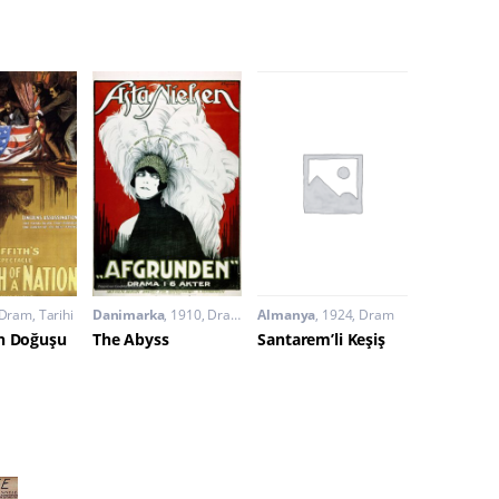
Dram
,
Tarihi
Danimarka
1910
Dram
Almanya
1924
Dram
un Doğuşu
The Abyss
Santarem’li Keşiş