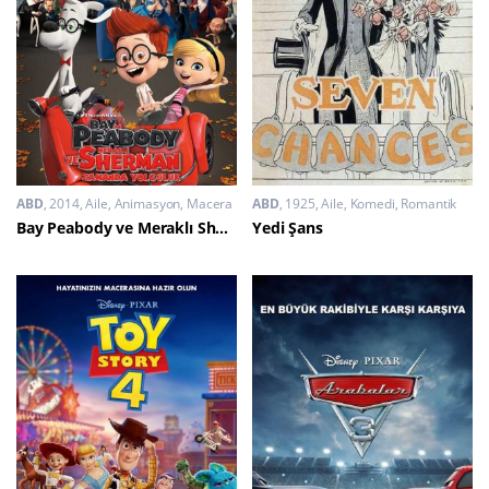
ABD
2014
Aile
,
Animasyon
,
Macera
ABD
1925
Aile
,
Komedi
,
Romantik
Bay Peabody ve Meraklı Sherman: Zamanda Yolculuk
Yedi Şans