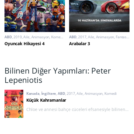
ABD
2019
Aile
,
Animasyon
,
Komedi
,
Macera
ABD
2017
Aile
,
Animasyon
,
Fantastik
,
Oyuncak Hikayesi 4
Arabalar 3
Bilinen Diğer Yapımları: Peter
Lepeniotis
Kanada
,
İngiltere
,
ABD
2017
Aile
,
Animasyon
,
Komedi
Küçük Kahramanlar
Chloe ve annesi bahçe cüceleri efsanesiyle bilinen
yeni bir eve taşınmak zorunda kalmışlardır. Chloe,
meraklı olan komşuları Liam ile birlikte bahçe
cücelerinin gerçek olduklarını farkedeceklerdir.