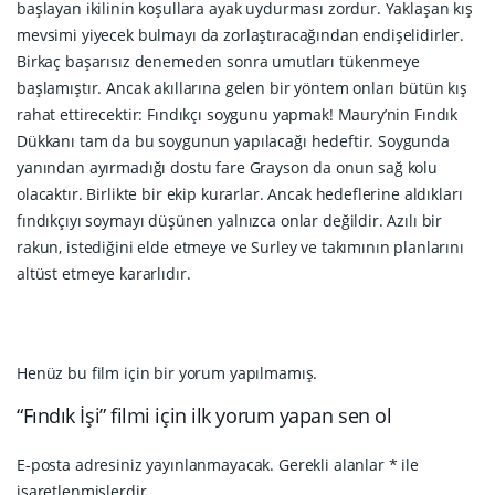
başlayan ikilinin koşullara ayak uydurması zordur. Yaklaşan kış
mevsimi yiyecek bulmayı da zorlaştıracağından endişelidirler.
Birkaç başarısız denemeden sonra umutları tükenmeye
başlamıştır. Ancak akıllarına gelen bir yöntem onları bütün kış
rahat ettirecektir: Fındıkçı soygunu yapmak! Maury’nin Fındık
Dükkanı tam da bu soygunun yapılacağı hedeftir. Soygunda
yanından ayırmadığı dostu fare Grayson da onun sağ kolu
olacaktır. Birlikte bir ekip kurarlar. Ancak hedeflerine aldıkları
fındıkçıyı soymayı düşünen yalnızca onlar değildir. Azılı bir
rakun, istediğini elde etmeye ve Surley ve takımının planlarını
altüst etmeye kararlıdır.
Henüz bu film için bir yorum yapılmamış.
“Fındık İşi” filmi için ilk yorum yapan sen ol
E-posta adresiniz yayınlanmayacak.
Gerekli alanlar
*
ile
işaretlenmişlerdir