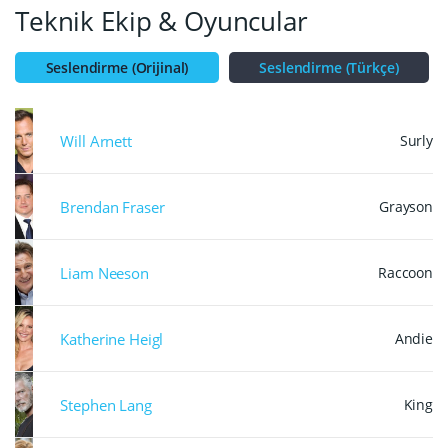
Teknik Ekip & Oyuncular
Seslendirme (Orijinal)
Seslendirme (Türkçe)
Will Arnett
Surly
Brendan Fraser
Grayson
Liam Neeson
Raccoon
Katherine Heigl
Andie
Stephen Lang
King