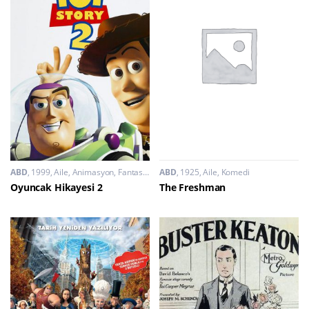
ABD
1999
Aile
,
Animasyon
,
Fantastik
,
Komedi
ABD
1925
,
Macera
Aile
,
Komedi
Oyuncak Hikayesi 2
The Freshman