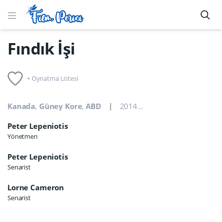
Fındık İşi
+ Oynatma Listesi
Kanada
,
Güney Kore
,
ABD
2014
1s 25dk
Aile
,
Peter Lepeniotis
Yönetmen
Peter Lepeniotis
Senarist
Lorne Cameron
Senarist