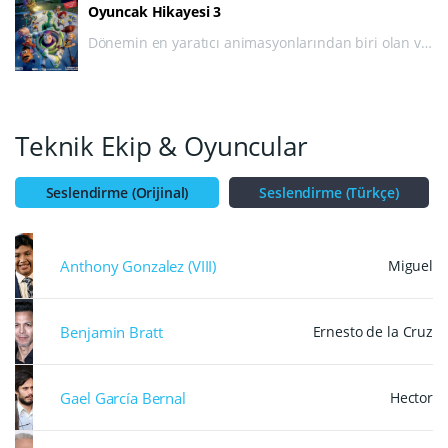
Oyuncak Hikayesi 3
Dönemin en yaratıcı animasyonlarından biri olan ve
Pixar tarafından yaratılan Oyuncak Hikayesi,
üçlemesinin bu filminde hem serinin hem de
sinema tarihinin en dokunaklı filmlerinden birine
imza atıyor.
Teknik Ekip & Oyuncular
Seslendirme (Orijinal)
Seslendirme (Türkçe)
Anthony Gonzalez (VIII)
Miguel
Benjamin Bratt
Ernesto de la Cruz
Gael García Bernal
Hector