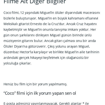
Filme Ait Diğer Bilgiler
Coco filmi, 12 yaşındaki Miguel’in ölüler diyarındaki macerasını
bizlerle buluşturuyor. Miguel’in en büyük kahramanı efsanevi
Meksikalı gitarist Ernesto de la Cruz’dur. Ancak Cruz hayatını
kaybetmiştir ve Miguel’in onunla tanışma imkanı yoktur. Her
gün onun şarkılarını dinleyen Miguel günün birinde ünlü
müzisyenin gitarını bulur. Ancak gitarı çalması onu bir anda
Ölüler Diyarı’na götürüverir. Çıkış yolunu arayan Miguel,
düzenbaz Hector’la karşılaşır ve birlikte Miguel’in aile tarihinin
ardındaki gerçek hikayeyi keşfetmek için olağanüstü bir
yolculuğa çıkarlar.
Henüz bu film için bir yorum yapılmamış.
“Coco” filmi için ilk yorum yapan sen ol
E-posta adresiniz yayınlanmayacak.
Gerekli alanlar
*
ile