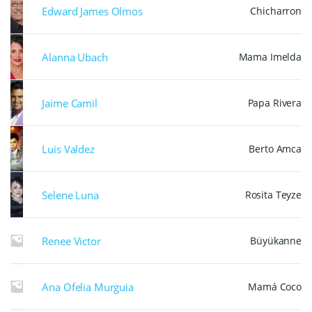
Edward James Olmos
Chicharron
Alanna Ubach
Mama Imelda
Jaime Camil
Papa Rivera
Luis Valdez
Berto Amca
Selene Luna
Rosita Teyze
Renee Victor
Büyükanne
Ana Ofelia Murguia
Mamá Coco