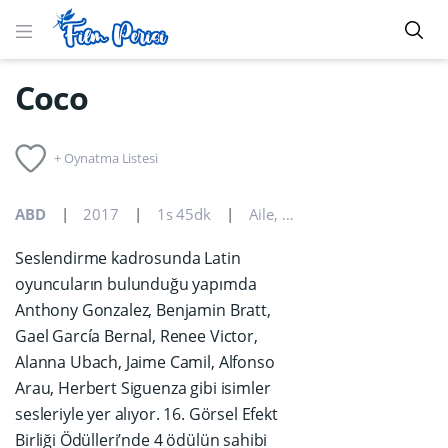
Coco
+ Oynatma Listesi
ABD
2017
1s 45dk
Aile
,
Animasyon
,
Fantastik
Seslendirme kadrosunda Latin
oyuncuların bulunduğu yapımda
Anthony Gonzalez, Benjamin Bratt,
Gael García Bernal, Renee Victor,
Alanna Ubach, Jaime Camil, Alfonso
Arau, Herbert Siguenza gibi isimler
sesleriyle yer alıyor. 16. Görsel Efekt
Birliği Ödülleri’nde 4 ödülün sahibi