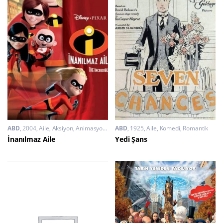
ABD
2004
Aile
,
Aksiyon
,
Animasyon
,
Komedi
ABD
,
1925
Macera
Aile
,
Komedi
,
Romantik
İnanılmaz Aile
Yedi Şans