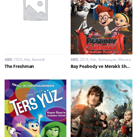
ABD
1925
Aile
,
Komedi
ABD
2014
Aile
,
Animasyon
,
Macera
The Freshman
Bay Peabody ve Meraklı Sherman: Zamanda Yolculuk