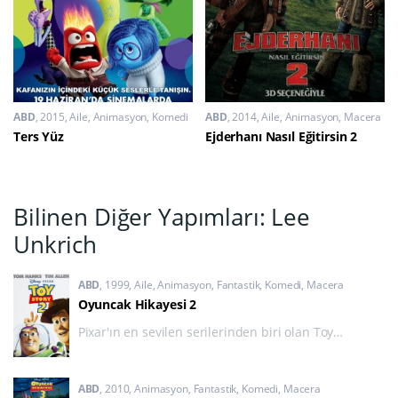
ABD
2015
Aile
,
Animasyon
,
Komedi
ABD
2014
Aile
,
Animasyon
,
Macera
Ters Yüz
Ejderhanı Nasıl Eğitirsin 2
Bilinen Diğer Yapımları: Lee
Unkrich
ABD
1999
Aile
,
Animasyon
,
Fantastik
,
Komedi
,
Macera
Oyuncak Hikayesi 2
Pixar'ın en sevilen serilerinden biri olan Toy
Story'nin ikinci filmi, en az ilk film kadar sevilmişti.
ABD
2010
Animasyon
,
Fantastik
,
Komedi
,
Macera