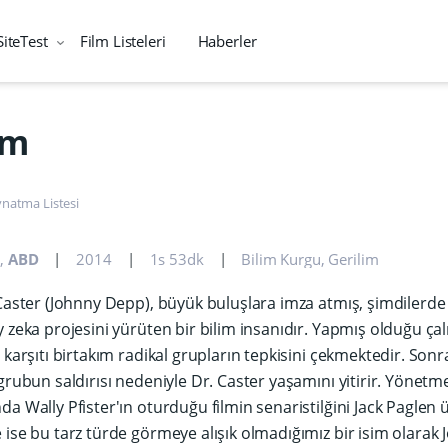
SiteTest
Film Listeleri
Haberler
im
natma Listesi
e
,
ABD
2014
1s 53dk
Bilim Kurgu
,
Gerilim
 Caster (Johnny Depp), büyük buluşlara imza atmış, şimdilerde
y zeka projesini yürüten bir bilim insanıdır. Yapmış olduğu çal
i karşıtı birtakım radikal grupların tepkisini çekmektedir. Son
 grubun saldırısı nedeniyle Dr. Caster yaşamını yitirir. Yönetm
da Wally Pfister'ın oturduğu filmin senaristilğini Jack Paglen ü
 ise bu tarz türde görmeye alışık olmadığımız bir isim olara