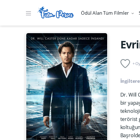
Ödül Alan Tüm Filmler
Evr
+ Oy
İngilter
Dr. Will
bir yapa
teknoloj
terörist
koltuğun
Başrolde