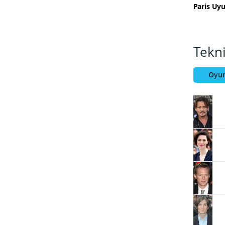
Paris Uy
Tekn
Oyun