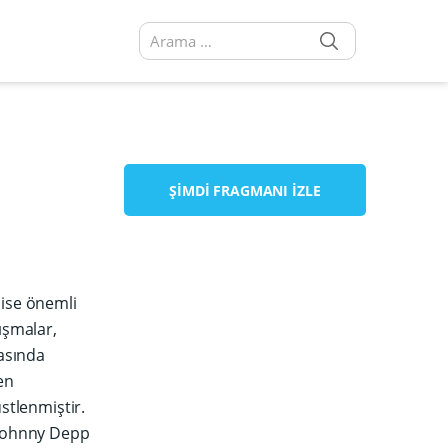
SEARCH
Arama sonuçları:
ŞIMDI FRAGMANI İZLE
 ise önemli
ışmalar,
rasında
en
stlenmiştir.
k Johnny Depp