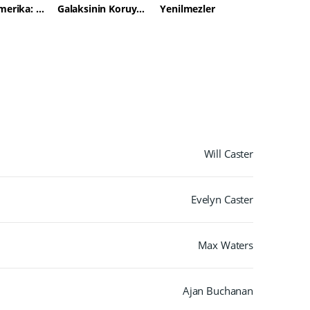
Kaptan Amerika: Kış Askeri
Galaksinin Koruyucuları 2
Yenilmezler
Will Caster
Evelyn Caster
Max Waters
Ajan Buchanan