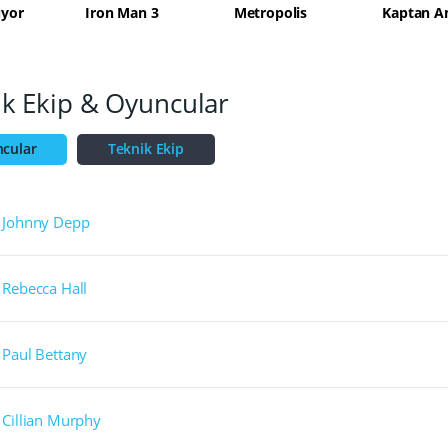
uyor
Iron Man 3
Metropolis
ik Ekip & Oyuncular
cular
Teknik Ekip
Johnny Depp
Rebecca Hall
Paul Bettany
Cillian Murphy