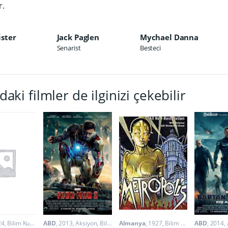
r.
ister
Jack Paglen
Mychael Danna
Senarist
Besteci
daki filmler de ilginizi çekebilir
24
Bilim Kurgu
,
Fantastik
ABD
2013
Aksiyon
,
Bilim Kurgu
Almanya
1927
Bilim Kurgu
ABD
,
Gerilim
2014