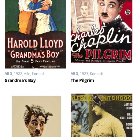
ABD
1922
Aile
,
Komedi
ABD
1923
Komedi
Grandma’s Boy
The Pilgrim