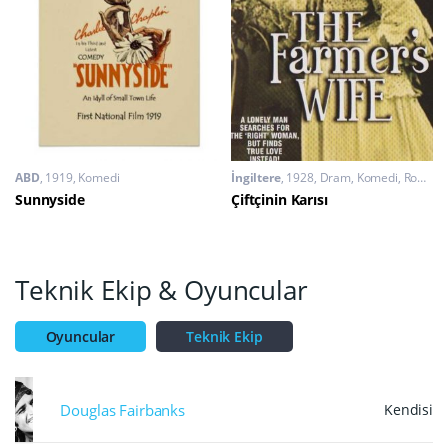
ABD
1919
Komedi
İngiltere
1928
Dram
,
Komedi
,
Romantik
Sunnyside
Çiftçinin Karısı
Teknik Ekip & Oyuncular
Oyuncular
Teknik Ekip
Douglas Fairbanks
Kendisi