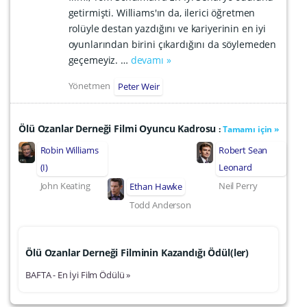
getirmişti. Williams'ın da, ilerici öğretmen
rolüyle destan yazdığını ve kariyerinin en iyi
oyunlarından birini çıkardığını da söylemeden
geçemeyiz. …
devamı »
Yönetmen
Peter Weir
Ölü Ozanlar Derneği Filmi Oyuncu Kadrosu
:
Tamamı için »
Robin Williams
Robert Sean
(I)
Leonard
John Keating
Neil Perry
Ethan Hawke
Todd Anderson
Ölü Ozanlar Derneği Filminin Kazandığı Ödül(ler)
BAFTA - En İyi Film Ödülü »