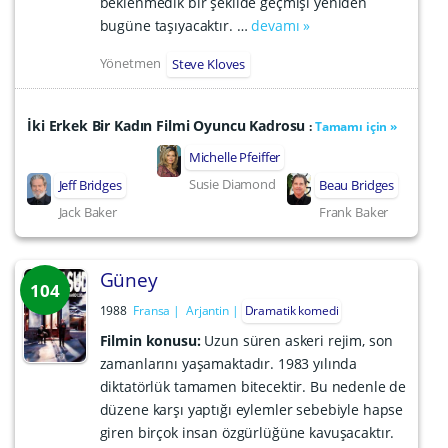
beklenmedik bir şekilde geçmişi yeniden
bugüne taşıyacaktır. …
devamı »
Yönetmen
Steve Kloves
İki Erkek Bir Kadın Filmi Oyuncu Kadrosu
:
Tamamı için »
Michelle Pfeiffer
Susie Diamond
Jeff Bridges
Beau Bridges
Jack Baker
Frank Baker
Güney
104
1988
Fransa
Arjantin
Dramatik komedi
Filmin konusu:
Uzun süren askeri rejim, son
zamanlarını yaşamaktadır. 1983 yılında
diktatörlük tamamen bitecektir. Bu nedenle de
düzene karşı yaptığı eylemler sebebiyle hapse
giren birçok insan özgürlüğüne kavuşacaktır.