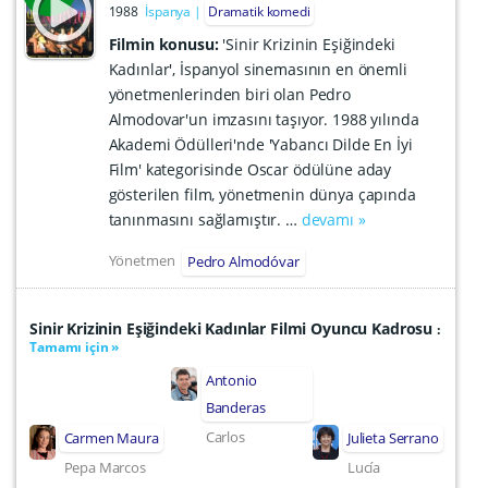
1988
İspanya
Dramatik komedi
Filmin konusu:
'Sinir Krizinin Eşiğindeki
Kadınlar', İspanyol sinemasının en önemli
yönetmenlerinden biri olan Pedro
Almodovar'un imzasını taşıyor. 1988 yılında
Akademi Ödülleri'nde 'Yabancı Dilde En İyi
Film' kategorisinde Oscar ödülüne aday
gösterilen film, yönetmenin dünya çapında
tanınmasını sağlamıştır. …
devamı »
Yönetmen
Pedro Almodóvar
Sinir Krizinin Eşiğindeki Kadınlar Filmi Oyuncu Kadrosu
:
Tamamı için »
Antonio
Banderas
Carlos
Carmen Maura
Julieta Serrano
Pepa Marcos
Lucía