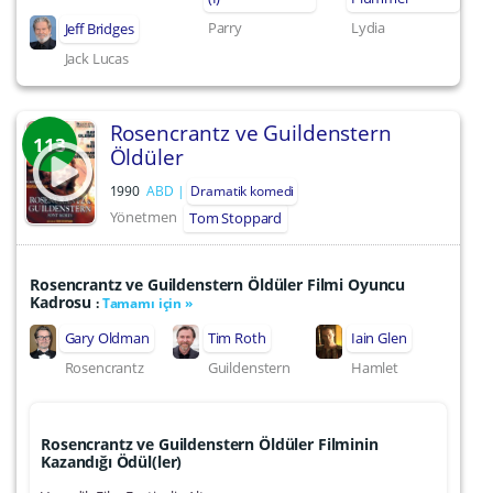
Parry
Lydia
Jeff Bridges
Jack Lucas
Rosencrantz ve Guildenstern
113
Öldüler
1990
ABD
Dramatik komedi
Yönetmen
Tom Stoppard
Rosencrantz ve Guildenstern Öldüler Filmi Oyuncu
Kadrosu
:
Tamamı için »
Gary Oldman
Tim Roth
Iain Glen
Rosencrantz
Guildenstern
Hamlet
Rosencrantz ve Guildenstern Öldüler Filminin
Kazandığı Ödül(ler)