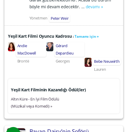
böyle mi devam edecektir. …
devamı »
Yönetmen
Peter Weir
Yeşil Kart Filmi Oyuncu Kadrosu
:
Tamamı için »
Andie
Gérard
MacDowell
Depardieu
Brontë
Georges
Bebe Neuwirth
Lauren
Yeşil Kart Filminin Kazandığı Ödül(ler)
Altın Küre - En İyi Film Ödülü
(Müzikal veya Komedi) »
Bayan Daisy’nin Şoförü