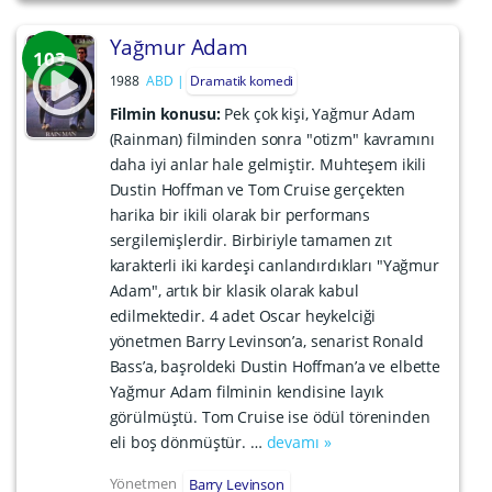
Yağmur Adam
103
1988
ABD
Dramatik komedi
Filmin konusu:
Pek çok kişi, Yağmur Adam
(Rainman) filminden sonra "otizm" kavramını
daha iyi anlar hale gelmiştir. Muhteşem ikili
Dustin Hoffman ve Tom Cruise gerçekten
harika bir ikili olarak bir performans
sergilemişlerdir. Birbiriyle tamamen zıt
karakterli iki kardeşi canlandırdıkları "Yağmur
Adam", artık bir klasik olarak kabul
edilmektedir. 4 adet Oscar heykelciği
yönetmen Barry Levinson’a, senarist Ronald
Bass’a, başroldeki Dustin Hoffman’a ve elbette
Yağmur Adam filminin kendisine layık
görülmüştü. Tom Cruise ise ödül töreninden
eli boş dönmüştür. …
devamı »
Yönetmen
Barry Levinson