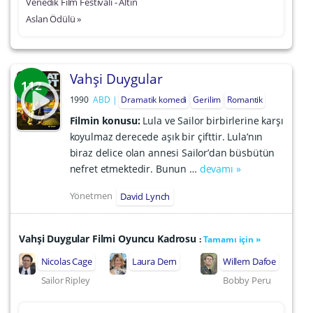
Venedik Film Festivali - Altın
Aslan Ödülü »
Vahşi Duygular
112
1990
ABD
Dramatik komedi
Gerilim
Romantik
Filmin konusu:
Lula ve Sailor birbirlerine karşı
koyulmaz derecede aşık bir çifttir. Lula’nın
biraz delice olan annesi Sailor’dan büsbütün
nefret etmektedir. Bunun …
devamı »
Yönetmen
David Lynch
Vahşi Duygular Filmi Oyuncu Kadrosu
:
Tamamı için »
Nicolas Cage
Laura Dern
Willem Dafoe
Sailor Ripley
Bobby Peru