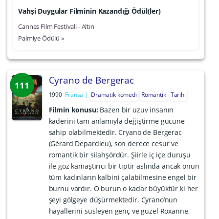
Vahşi Duygular Filminin Kazandığı Ödül(ler)
Cannes Film Festivali - Altın
Palmiye Ödülü »
Cyrano de Bergerac
111
1990
Fransa
Dramatik komedi
Romantik
Tarihi
Filmin konusu:
Bazen bir uzuv insanın
kaderini tam anlamıyla değiştirme gücüne
sahip olabilmektedir. Cryano de Bergerac
(Gérard Depardieu), son derece cesur ve
romantik bir silahşördür. Şiirle iç içe duruşu
ile göz kamaştırıcı bir tiptir aslında ancak onun
tüm kadınların kalbini çalabilmesine engel bir
burnu vardır. O burun o kadar büyüktür ki her
şeyi gölgeye düşürmektedir. Cyrano’nun
hayallerini süsleyen genç ve güzel Roxanne,