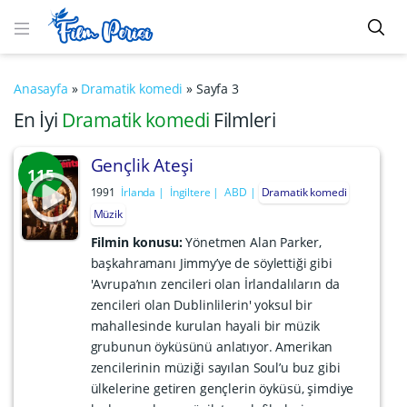
Anasayfa
»
Dramatik komedi
»
Sayfa 3
En İyi
Dramatik komedi
Filmleri
Gençlik Ateşi
115
1991
İrlanda
İngiltere
ABD
Dramatik komedi
Müzik
Filmin konusu:
Yönetmen Alan Parker,
başkahramanı Jimmy’ye de söylettiği gibi
'Avrupa’nın zencileri olan İrlandalıların da
zencileri olan Dublinlilerin' yoksul bir
mahallesinde kurulan hayali bir müzik
grubunun öyküsünü anlatıyor. Amerikan
zencilerinin müziği sayılan Soul’u buz gibi
ülkelerine getiren gençlerin öyküsü, şimdiye