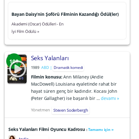
Bayan Daisy’nin Şoförü Filminin Kazandığı Ödül(ler)
Akademi (Oscar) Ödülleri - En
İyi Film Ödülü »
Seks Yalanları
108
1989
ABD
Dramatik komedi
Filmin konusu:
Ann Milaney (Andie
MacDowell) Louisiana eyaletinde rahat bir
hayat süren genç bir kadındır. Kocası John
(Peter Gallagher) ise başarılı bir …
devamı »
Yönetmen
Steven Soderbergh
Seks Yalanları Filmi Oyuncu Kadrosu
:
Tamamı için »