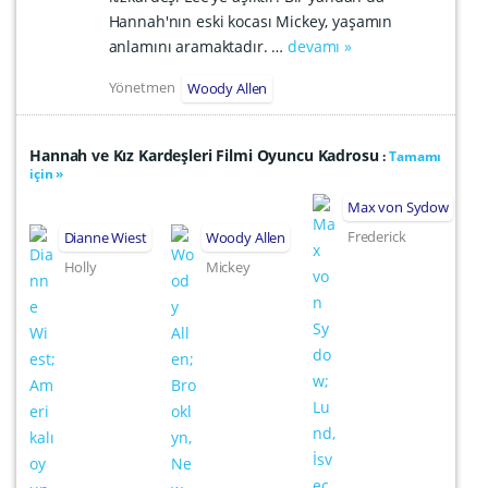
Hannah'nın eski kocası Mickey, yaşamın
anlamını aramaktadır. …
devamı »
Yönetmen
Woody Allen
Hannah ve Kız Kardeşleri Filmi Oyuncu Kadrosu
:
Tamamı
için »
Max von Sydow
Frederick
Dianne Wiest
Woody Allen
Holly
Mickey