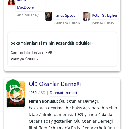
Andie
MacDowell
Ann Millaney
James Spader
Peter Gallagher
Graham Dalton
John Millaney
Seks Yalanları Filminin Kazandığı Ödül(ler)
Cannes Film Festivali - Altın
Palmiye Ödülü »
Ölü Ozanlar Derneği
107
1989
ABD
Dramatik komedi
Filmin konusu:
Ölü Ozanlar Derneği,
hakikaten devrimci bir bakış açısına sahip olan
kitap / filmlerden birisi. 1989 yılında 4 dalda
Oscar’a aday gösterilen Ölü Ozanlar Derneği
filmi, Tom Schulman’a En İyi Senaryo ödülünü