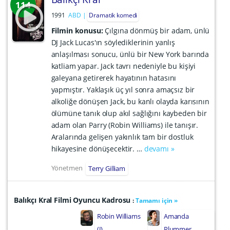
114
1991
ABD
Dramatik komedi
Filmin konusu:
Çılgına dönmüş bir adam, ünlü
DJ Jack Lucas'ın söylediklerinin yanlış
anlaşılması sonucu, ünlü bir New York barında
katliam yapar. Jack tavrı nedeniyle bu kişiyi
galeyana getirerek hayatının hatasını
yapmıştır. Yaklaşık üç yıl sonra amaçsız bir
alkoliğe dönüşen Jack, bu kanlı olayda karısının
ölümüne tanık olup akıl sağlığını kaybeden bir
adam olan Parry (Robin Williams) ile tanışır.
Aralarında gelişen yakınlık tam bir dostluk
hikayesine dönüşecektir. …
devamı »
Yönetmen
Terry Gilliam
Balıkçı Kral Filmi Oyuncu Kadrosu
:
Tamamı için »
Robin Williams
Amanda
(I)
Plummer