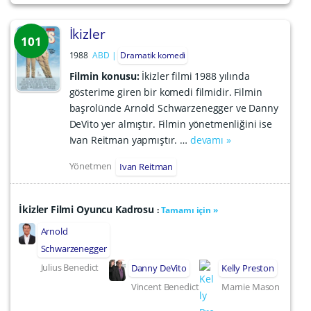
İkizler
101
1988
ABD
Dramatik komedi
Filmin konusu:
İkizler filmi 1988 yılında
gösterime giren bir komedi filmidir. Filmin
başrolünde Arnold Schwarzenegger ve Danny
DeVito yer almıştır. Filmin yönetmenliğini ise
Ivan Reitman yapmıştır. …
devamı »
Yönetmen
Ivan Reitman
İkizler Filmi Oyuncu Kadrosu
:
Tamamı için »
Arnold
Schwarzenegger
Julius Benedict
Danny DeVito
Kelly Preston
Vincent Benedict
Marnie Mason