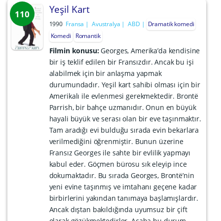
Yeşil Kart
110
1990
Fransa
Avustralya
ABD
Dramatik komedi
Komedi
Romantik
Filmin konusu:
Georges, Amerika’da kendisine
bir iş teklif edilen bir Fransızdır. Ancak bu işi
alabilmek için bir anlaşma yapmak
durumundadır. Yeşil kart sahibi olması için bir
Amerikalı ile evlenmesi gerekmektedir. Brontë
Parrish, bir bahçe uzmanıdır. Onun en büyük
hayali büyük ve serası olan bir eve taşınmaktır.
Tam aradığı evi bulduğu sırada evin bekarlara
verilmediğini öğrenmiştir. Bunun üzerine
Fransız Georges ile sahte bir evlilik yapmayı
kabul eder. Göçmen bürosu sık eleyip ince
dokumaktadır. Bu sırada Georges, Brontë’nin
yeni evine taşınmış ve imtahanı geçene kadar
birbirlerini yakından tanımaya başlamışlardır.
Ancak dıştan bakıldığında uyumsuz bir çift
olarak gözükmektedirler. Acaba bu durum