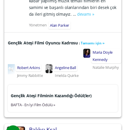
kadar yapılmış müzik temalı filmlerin en
samimi ve başarılı olanlarından biri desek çok
da ileri gitmiş olmayız. …
devamı »
Yönetmen
Alan Parker
Gençlik Ateşi Filmi Oyuncu Kadrosu
:
Tamamı için »
Maria Doyle
Kennedy
Natalie Murphy
Robert Arkins
Angeline Ball
Jimmy Rabbitte
Imelda Quirke
Gençlik Ateşi Filminin Kazandığı Ödül(ler)
BAFTA - En İyi Film Ödülü »
Balıkçı Kral