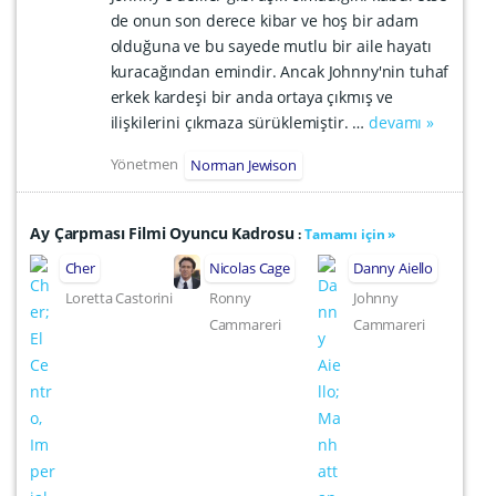
de onun son derece kibar ve hoş bir adam
olduğuna ve bu sayede mutlu bir aile hayatı
kuracağından emindir. Ancak Johnny'nin tuhaf
erkek kardeşi bir anda ortaya çıkmış ve
ilişkilerini çıkmaza sürüklemiştir. …
devamı »
Yönetmen
Norman Jewison
Ay Çarpması Filmi Oyuncu Kadrosu
:
Tamamı için »
Cher
Nicolas Cage
Danny Aiello
Loretta Castorini
Ronny
Johnny
Cammareri
Cammareri