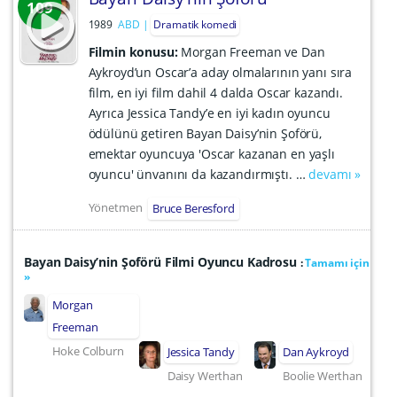
109
1989
ABD
Dramatik komedi
Filmin konusu:
Morgan Freeman ve Dan
Aykroyd’un Oscar’a aday olmalarının yanı sıra
film, en iyi film dahil 4 dalda Oscar kazandı.
Ayrıca Jessica Tandy’e en iyi kadın oyuncu
ödülünü getiren Bayan Daisy’nin Şoförü,
emektar oyuncuya 'Oscar kazanan en yaşlı
oyuncu' ünvanını da kazandırmıştı. …
devamı »
Yönetmen
Bruce Beresford
Bayan Daisy’nin Şoförü Filmi Oyuncu Kadrosu
:
Tamamı için
»
Morgan
Freeman
Hoke Colburn
Jessica Tandy
Dan Aykroyd
Daisy Werthan
Boolie Werthan