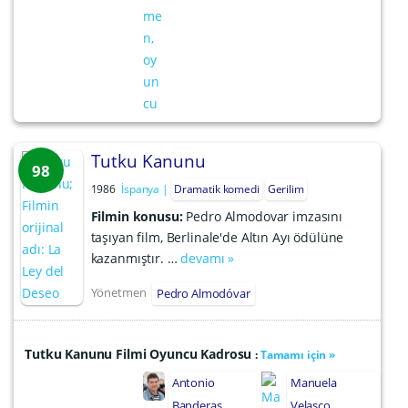
Tutku Kanunu
98
1986
İspanya
Dramatik komedi
Gerilim
Filmin konusu:
Pedro Almodovar imzasını
taşıyan film, Berlinale'de Altın Ayı ödülüne
kazanmıştır. …
devamı »
Yönetmen
Pedro Almodóvar
Tutku Kanunu Filmi Oyuncu Kadrosu
:
Tamamı için »
Antonio
Manuela
Banderas
Velasco