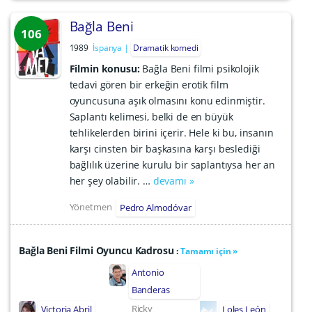
Bağla Beni
106
1989
İspanya
Dramatik komedi
Filmin konusu:
Bağla Beni filmi psikolojik
tedavi gören bir erkeğin erotik film
oyuncusuna aşık olmasını konu edinmiştir.
Saplantı kelimesi, belki de en büyük
tehlikelerden birini içerir. Hele ki bu, insanın
karşı cinsten bir başkasına karşı beslediği
bağlılık üzerine kurulu bir saplantıysa her an
her şey olabilir. …
devamı »
Yönetmen
Pedro Almodóvar
Bağla Beni Filmi Oyuncu Kadrosu
:
Tamamı için »
Antonio
Banderas
Ricky
Victoria Abril
Loles León