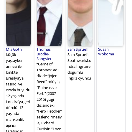
Mia Goth
Thomas
Sam Spruell
Susan
Brodie-
Wokoma
küçük
Sam Spruell;
Sangster
yaştayken
Southwark,Lo
“Game of
annesi ile
ndra,İngiltere
Thrones” adlı
birlikte
doğumlu
dizide “Jojen
Brezilya’ya
İngiliz oyuncu
Reed” rolüyle,
taşındı ve
“Phineas ve
orada büyüdü.
Ferb” (2007-
12 yaşında
2015) çizgi
Londra’ya geri
dizisindeki
döndü. 13
“Ferb Fletcher”
yaşında
seslendirmesiy
mankenlik
le, Richard
ajansı
Curtis’in “Love
tarafından