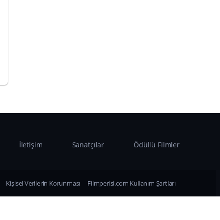
İletişim
Sanatçılar
Ödüllü Filmler
Kişisel Verilerin Korunması
Filmperisi.com Kullanım Şartları