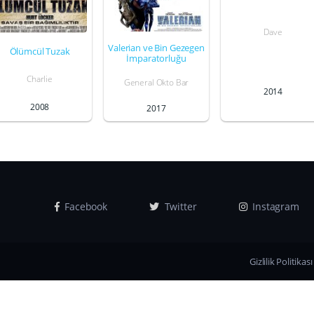
Dave
Valerian ve Bin Gezegen
Ölümcül Tuzak
İmparatorluğu
Charlie
General Okto Bar
2014
2008
2017
Facebook
Twitter
Instagram
Gizlilik Politikası