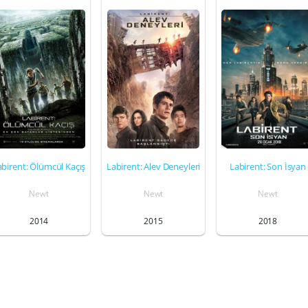
abirent: Ölümcül Kaçış
Labirent: Alev Deneyleri
Labirent: Son İsyan
Newt
Newt
Newt
2014
2015
2018