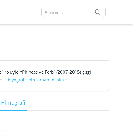
SEARCH
Arama sonuçları:
” rolüyle, “Phineas ve Ferb” (2007-2015) çizgi
ve …
biyografisinin tamamını oku »
 Filmografi