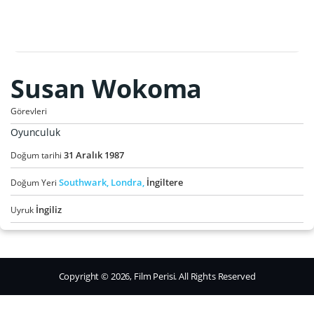
Susan Wokoma
Görevleri
Oyunculuk
31
Aralık
1987
Doğum tarihi
Southwark,
Londra,
İngiltere
Doğum Yeri
İngiliz
Uyruk
Copyright © 2026, Film Perisi. All Rights Reserved