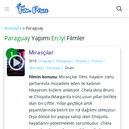
Anasayfa
»
Paraguay
Paraguay
Yapımı
En İyi
Filmler
Mirasçılar
1
2018
Uruguay
Paraguay
Norveç
Fransa
Brezilya
Almanya
Dram
Filmin konusu:
Mirasçılar filmi, hayatın zorlu
şartlarında mücadele eden iki kadının
hikayesini bizlere anlatıyor. Chela (Ana Brun)
ve Chiquita (Margarita Irún) uzun yıllar birlikte
olan bir çifttir. Yıllar geçtikçe artık
yaşantılarında belirli bir rol dağılımı olmuştur.
Dışa dönük bir yapıya sahip olan Chiquita,
hayatlarını yönetmekten sorumludur. Chela