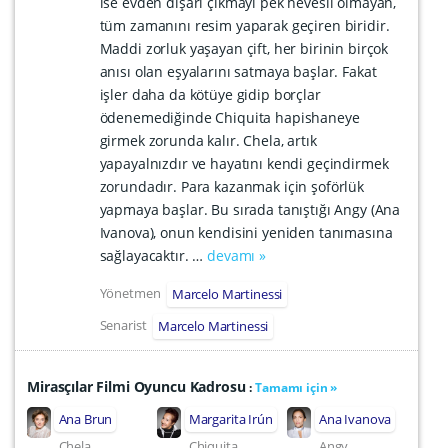
ise evden dışarı çıkmayı pek hevesli olmayan,
tüm zamanını resim yaparak geçiren biridir.
Maddi zorluk yaşayan çift, her birinin birçok
anısı olan eşyalarını satmaya başlar. Fakat
işler daha da kötüye gidip borçlar
ödenemediğinde Chiquita hapishaneye
girmek zorunda kalır. Chela, artık
yapayalnızdır ve hayatını kendi geçindirmek
zorundadır. Para kazanmak için şoförlük
yapmaya başlar. Bu sırada tanıştığı Angy (Ana
Ivanova), onun kendisini yeniden tanımasına
sağlayacaktır. …
devamı »
Yönetmen
Marcelo Martinessi
Senarist
Marcelo Martinessi
Mirasçılar Filmi Oyuncu Kadrosu
:
Tamamı için »
Ana Brun
Margarita Irún
Ana Ivanova
Chela
Chiquita
Angy