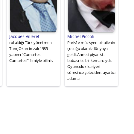
Jacques Villeret
Michel Piccoli
rol aldığı Türk yönetmen
Paris’te müzisyen bir ailenin
Tunç Okan imzalı 1985
çocuğu olarak dünyaya
yapımı “Cumartesi
geldi. Annesi piyanist,
Cumartesi” filmiyle bilinir.
babası ise bir kemancıydı.
Oyunculuk kariyeri
süresince çeteciden, ayartıcı
adama