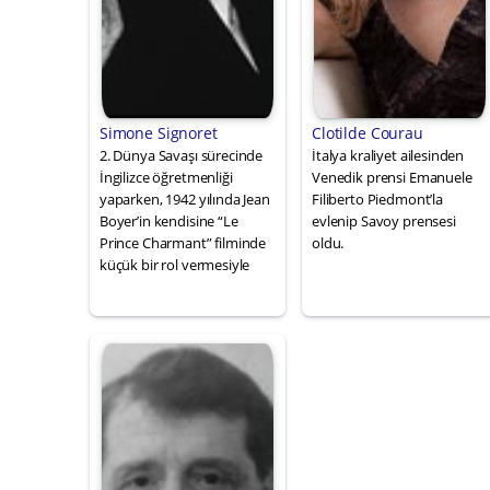
Simone Signoret
Clotilde Courau
2. Dünya Savaşı sürecinde
İtalya kraliyet ailesinden
İngilizce öğretmenliği
Venedik prensi Emanuele
yaparken, 1942 yılında Jean
Filiberto Piedmont’la
Boyer’in kendisine “Le
evlenip Savoy prensesi
Prince Charmant” filminde
oldu.
küçük bir rol vermesiyle