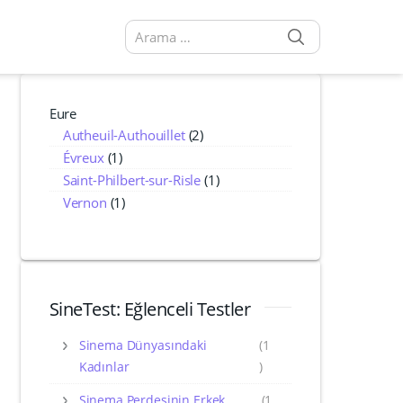
SEARCH
Arama sonuçları:
Eure
Autheuil-Authouillet
(2)
Évreux
(1)
Saint-Philbert-sur-Risle
(1)
Vernon
(1)
SineTest: Eğlenceli Testler
Sinema Dünyasındaki
(1
Kadınlar
)
Sinema Perdesinin Erkek
(1