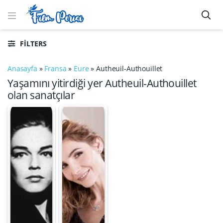
FILTERS
Anasayfa
»
Fransa
»
Eure
»
Autheuil-Authouillet
Yaşamını yitirdiği yer Autheuil-Authouillet
olan sanatçılar