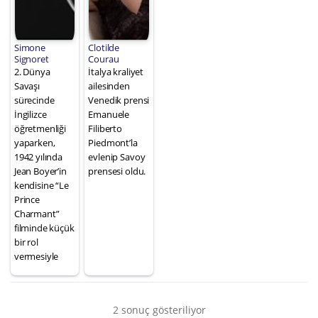
Simone
Clotilde
Signoret
Courau
2. Dünya
İtalya kraliyet
Savaşı
ailesinden
sürecinde
Venedik prensi
İngilizce
Emanuele
öğretmenliği
Filiberto
yaparken,
Piedmont’la
1942 yılında
evlenip Savoy
Jean Boyer’in
prensesi oldu.
kendisine “Le
Prince
Charmant”
filminde küçük
bir rol
vermesiyle
2 sonuç gösteriliyor