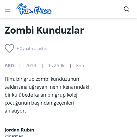
Zombi Kunduzlar
+ Oynatma Listesi
ABD
2014
1s 25dk
Komedi
,
Korku
Film, bir grup zombi kunduzunun
saldırısına uğrayan, nehir kenarındaki
bir kulübede kalan bir grup kolej
çocuğunun başından geçenleri
anlatıyor.
Jordan Rubin
Yönetmen