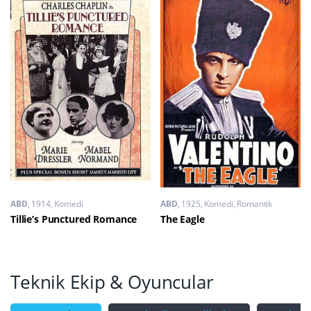
ABD
1914
Komedi
ABD
1925
Komedi
,
Romantik
Tillie’s Punctured Romance
The Eagle
Teknik Ekip & Oyuncular