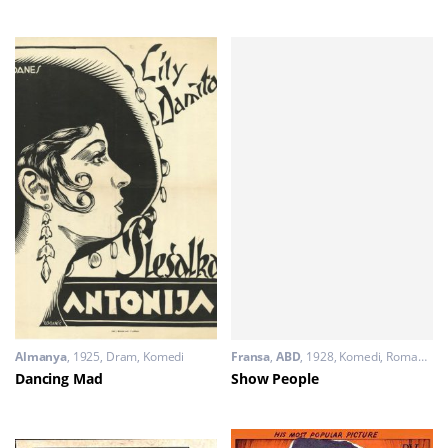
Almanya
1925
Dram
,
Komedi
Fransa
,
ABD
1928
Komedi
,
Romantik
Dancing Mad
Show People