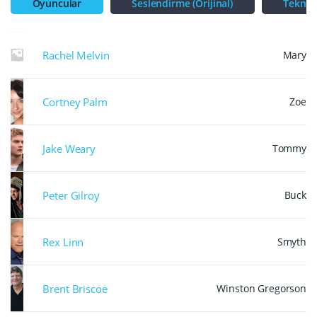
Oyuncular
Seslendirme (Orijinal)
Teknik
Rachel Melvin
Mary
Cortney Palm
Zoe
Jake Weary
Tommy
Peter Gilroy
Buck
Rex Linn
Smyth
Brent Briscoe
Winston Gregorson