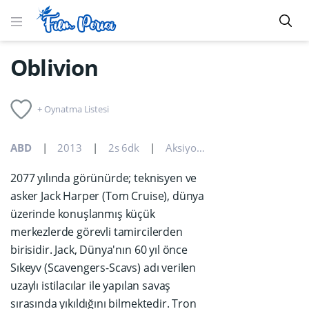
Oblivion
+ Oynatma Listesi
ABD
2013
2s 6dk
Aksiyon
,
Bilim Kurgu
2077 yılında görünürde; teknisyen ve
asker Jack Harper (Tom Cruise), dünya
üzerinde konuşlanmış küçük
merkezlerde görevli tamircilerden
birisidir. Jack, Dünya'nın 60 yıl önce
Sıkeyv (Scavengers-Scavs) adı verilen
uzaylı istilacılar ile yapılan savaş
sırasında yıkıldığını bilmektedir. Tron