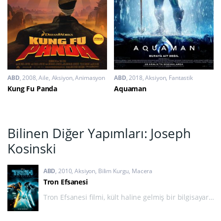
ABD
2008
Aile
,
Aksiyon
,
Animasyon
ABD
2018
Aksiyon
,
Fantastik
Kung Fu Panda
Aquaman
Bilinen Diğer Yapımları: Joseph
Kosinski
ABD
2010
Aksiyon
,
Bilim Kurgu
,
Macera
Tron Efsanesi
Tron Efsanesi filmi, kült haline gelmiş bir bilgisayar
oyunundan uyarlanan 1982 yapımı Tron filminin
devamıdır. Film, yenilenmiş ve göz kamaştırıcı görsel