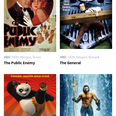
ABD
1931
Aksiyon
,
Dram
ABD
1926
Aksiyon
,
Komedi
The Public Enemy
The General