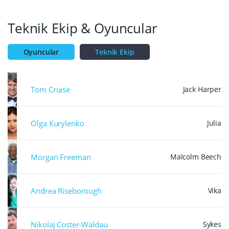
efektleri arkasına almış, 3D ileri teknoloji
macerasıdır.
Teknik Ekip & Oyuncular
Oyuncular
Teknik Ekip
Tom Cruise
Jack Harper
Olga Kurylenko
Julia
Morgan Freeman
Malcolm Beech
Andrea Riseborough
Vika
Nikolaj Coster-Waldau
Sykes