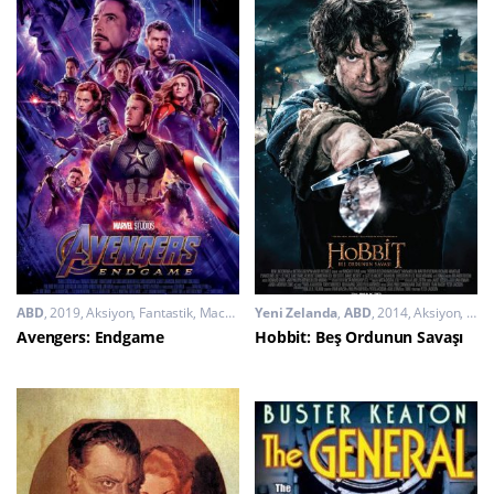
ABD
2019
Aksiyon
,
Fantastik
,
Macera
Yeni Zelanda
,
ABD
2014
Aksiyon
,
Fant
Avengers: Endgame
Hobbit: Beş Ordunun Savaşı