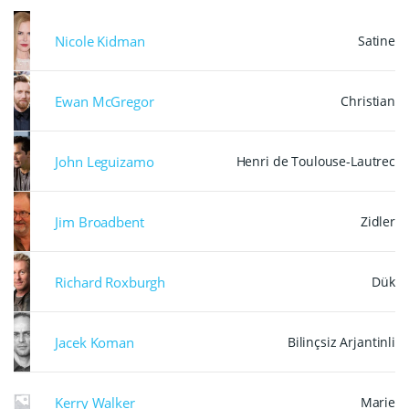
kentin iki düşman ailesinin çocuklarıdır. Trajik bir
rastlantı sonucu iki genç birbirlerine aşık
Nicole Kidman
Satine
olmuşlardır ve ailelerin savaşının ortasında bir kaçış
bulmaya çalışmaktadırlar.
Ewan McGregor
Christian
John Leguizamo
Henri de Toulouse-Lautrec
Jim Broadbent
Zidler
Richard Roxburgh
Dük
Jacek Koman
Bilinçsiz Arjantinli
Kerry Walker
Marie