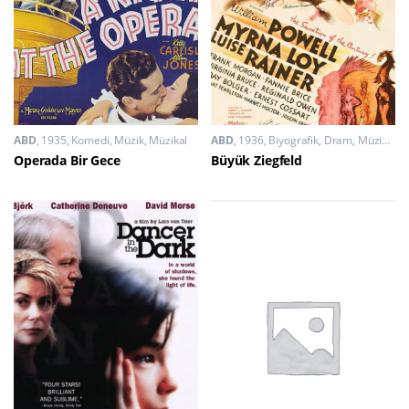
ABD
1935
Komedi
,
Müzik
,
Müzikal
ABD
1936
Biyografik
,
Dram
,
Müzikal
Operada Bir Gece
Büyük Ziegfeld