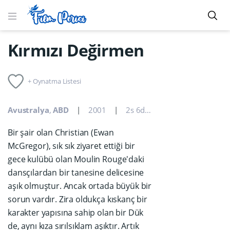
Kırmızı Değirmen
+ Oynatma Listesi
Avustralya
,
ABD
2001
2s 6dk
Müzikal
,
Romanti
Bir şair olan Christian (Ewan
McGregor), sık sık ziyaret ettiği bir
gece kulübü olan Moulin Rouge'daki
dansçılardan bir tanesine delicesine
aşık olmuştur. Ancak ortada büyük bir
sorun vardır. Zira oldukça kıskanç bir
karakter yapısına sahip olan bir Dük
de, aynı kıza sırılsıklam aşıktır. Artık