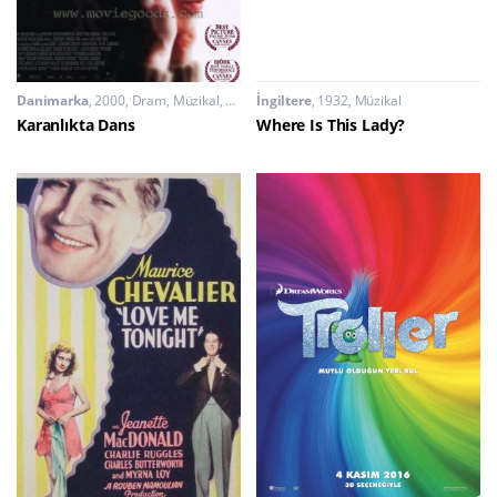
Danimarka
2000
Dram
,
Müzikal
,
Polisiye
İngiltere
1932
Müzikal
Karanlıkta Dans
Where Is This Lady?