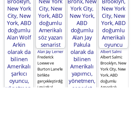
Alan Jay Lerner
Albert Salmi
Frederick
Albert Salmi;
Loewe ve
Brooklyn, New
Burton Lane’le
York City, New
birlikte
York, ABD
gerçekleştirdiğ
doğumlu
i müzikal
Amerikalı
tiyatro
oyuncu
Alan J. Pakula
çalışmaları
Polonya
Alan Arkin
Lerner’a
asıllıdır.
çocuk kitapları
uluslararası
yazarı Edward
alanda
Irving Wortis
saygınlık
ile kuzendir.
kazandırmıştır.