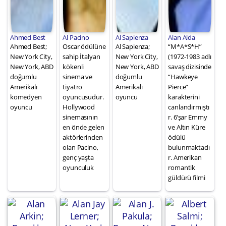
Ahmed Best
Al Pacino
Al Sapienza
Alan Alda
Ahmed Best;
Oscar ödülüne
Al Sapienza;
“M*A*S*H”
New York City,
sahip İtalyan
New York City,
(1972-1983 adlı
New York, ABD
kökenli
New York, ABD
savaş dizisinde
doğumlu
sinema ve
doğumlu
“Hawkeye
Amerikalı
tiyatro
Amerikalı
Pierce”
komedyen
oyuncusudur.
oyuncu
karakterini
oyuncu
Hollywood
canlandırmıştı
sinemasının
r. 6’şar Emmy
en önde gelen
ve Altın Küre
aktörlerinden
ödülü
olan Pacino,
bulunmaktadı
genç yaşta
r. Amerikan
oyunculuk
romantik
güldürü filmi