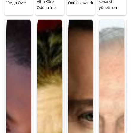
Altın Küre
senarist,
“Reign Over
Ödülü kazandı
Ödülleri’ne
yönetmen