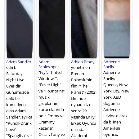
Adam Sandler
Adam
Adrien Brody
Adrienne
Schlesinger
Shelly
eski bir
yönetmen
“Ivy”, “Tinted
Adrienne
Saturday
Roman
Windows”,
Shelly;
Night Live
Polanski’nin
“Fever High”
Queens, New
üyesidir.
filmi “The
ve “Fountains”
York City, New
Günümüzde
Pianist” (2002)
müzik
York, ABD
ünlü bir
filminde
gruplarının
doğumlu
komedyen
oynadıktan
kurucularında
Adrienne
olan Adam
sonra 29
ndır. Emmy ve
Levine olarak
Sandler, ayrıca
yaşında En İyi
Grammy
da bilinen
“Punch-Drunk
Erkek Oyuncu
kazanan,
Amerikalı
Love”,
dalında
Oscar, Tony ve
oyuncu,
“Spanglish” ve
Akademi