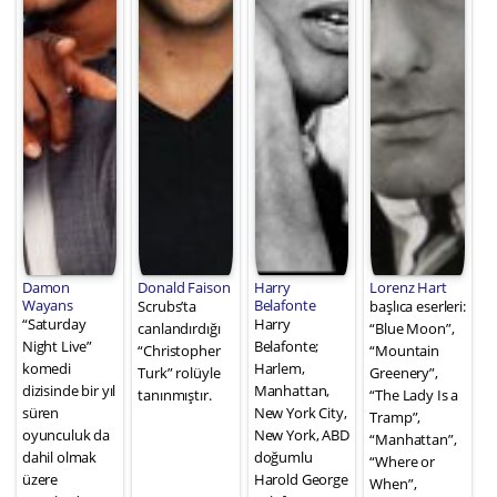
Damon
Donald Faison
Harry
Lorenz Hart
Wayans
Belafonte
Scrubs’ta
başlıca eserleri:
“Saturday
Harry
canlandırdığı
“Blue Moon”,
Night Live”
Belafonte;
“Christopher
“Mountain
komedi
Harlem,
Turk” rolüyle
Greenery”,
dizisinde bir yıl
Manhattan,
tanınmıştır.
“The Lady Is a
süren
New York City,
Tramp”,
oyunculuk da
New York, ABD
“Manhattan”,
dahil olmak
doğumlu
“Where or
üzere
Harold George
When”,