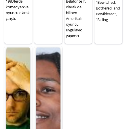
1980’lerde
Belafonte Jr.
“Bewitched,
komedyen ve
olarak da
Bothered, and
oyuncu olarak
bilinen
Bewildered”,
çalıştı.
Amerikalı
“Falling
oyuncu,
uygulayıcı
yapımcı