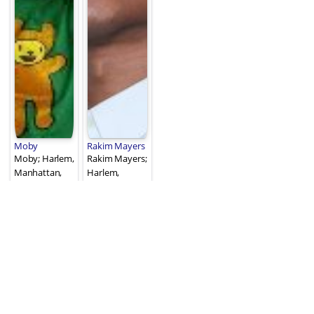
Moby
Rakim Mayers
Moby; Harlem,
Rakim Mayers;
Manhattan,
Harlem,
New York City,
Manhattan,
New York, ABD
New York City,
doğumlu
New York, ABD
Richard
doğumlu A$ap
Melville Hall
Rocky olarak
olarak da
da bilinen
bilinen
Amerikalı
Amerikalı dj,
oyuncu
şarkıcı, söz
yazarı, tema