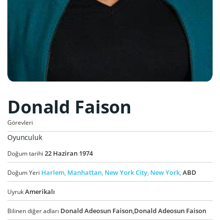
Donald Faison
Görevleri
Oyunculuk
22
Haziran
1974
Doğum tarihi
Harlem,
Manhattan,
New York City,
New York,
ABD
Doğum Yeri
Amerikalı
Uyruk
Donald Adeosun Faison,Donald Adeosun Faison
Bilinen diğer adları