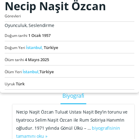
Necip Naşit Özcan
Görevleri
Oyunculuk, Seslendirme
1
Ocak
1957
Doğum tarihi
İstanbul,
Türkiye
Doğum Yeri
4
Mayıs
2025
Ölüm tarihi
İstanbul,
Türkiye
Ölüm Yeri
Türk
Uyruk
Biyografi
Necip Naşit Özcan Tuluat Ustası Naşit Bey’in torunu ve
tiyatrocu Selim Naşit Özcan ile Rum Sotiriya Hanım’ın
oğludur. 1971 yılında Gönül Ülkü – …
biyografisinin
tamamını oku »