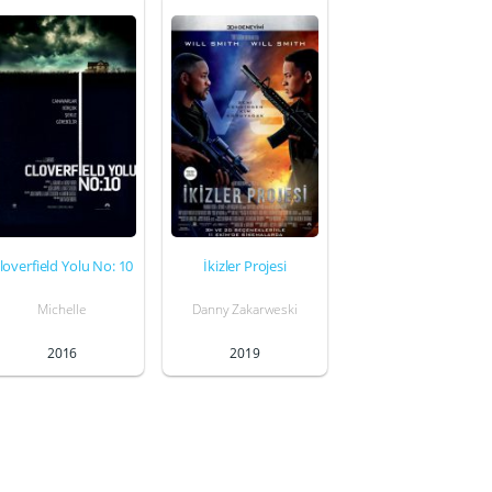
loverfield Yolu No: 10
İkizler Projesi
Michelle
Danny Zakarweski
2016
2019