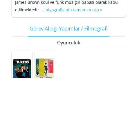
James Brown soul ve funk müziğin babası olarak kabul
edilmektedir. …
biyografisinin tamamını oku »
Görev Aldığı Yapımlar / Filmografi
Oyunculuk
Sokak Kızı
Smokin
Irma
Teksas'lı
Kendisi
müşteri