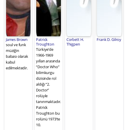
James Brown
Patrick
Corbett H.
Frank D. Gilroy
Troughton
Thigpen
soul ve funk
Türkiye’de
müziğin
1966-1969
babası olarak
yılları arasında
kabul
“Doctor Who”
edilmektedir.
bilimkurgu
dizisinde rol
aldığı “2.
Doctor”
rolüyle
tanınmaktadır.
Patrick
Troughton bu
rolünü 1973’te
10.