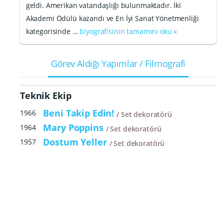
geldi. Amerikan vatandaşlığı bulunmaktadır. İki
Akademi Ödülü kazandı ve En İyi Sanat Yönetmenliği
kategorisinde …
biyografisinin tamamını oku »
Görev Aldığı Yapımlar / Filmografi
Teknik Ekip
Beni Takip Edin!
1966
Set dekoratörü
Mary Poppins
1964
Set dekoratörü
Dostum Yeller
1957
Set dekoratörü
Harry'nin Derdi
1955
Set dekoratörü
Aktris
1953
Set dekoratörü
The Actress
1953
Set dekoratörü
Miras
1949
Set dekoratörü
Ölüm Kararı
1948
Set Dekoratörü