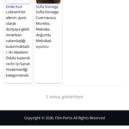
Emile Kuri
Sofía Sisniega
Lübnanlı bir
Sofía Sisniega;
ailenin üyesi
Cuernavaca,
olarak
Morelos,
dünyaya geldi.
Meksika
Amerikan
doğumlu
vatandaşlığı
Meksikalı
bulunmaktadı
oyuncu
r. İki Akademi
Ödülü kazandı
ve En İyi Sanat
Yönetmenliği
kategorisinde
2 sonuç gösteriliyor
Copyright © 2026, Film Perisi. All Rights Reserved