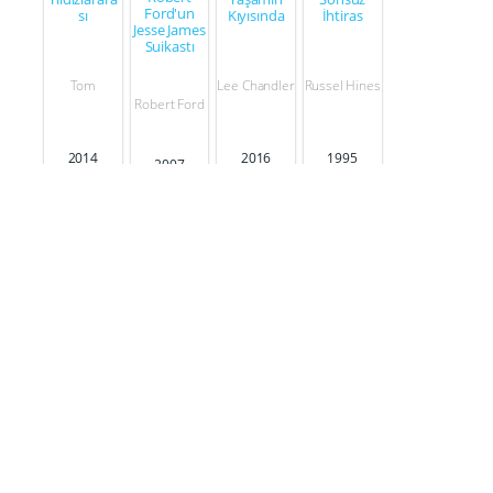
Ford'un
sı
Kıyısında
İhtiras
Jesse James
Suikastı
Tom
Lee Chandler
Russel Hines
Robert Ford
2014
2016
1995
2007
Seslendirdiği Filmler
ParaNorm
Unity
an