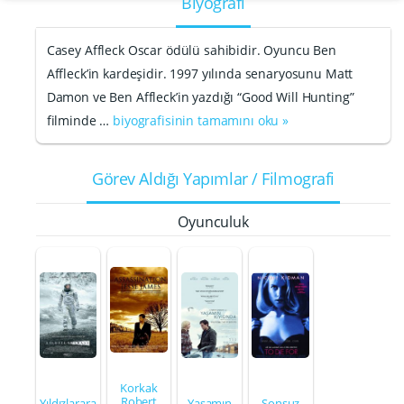
Biyografi
Casey Affleck Oscar ödülü sahibidir. Oyuncu Ben
Affleck’in kardeşidir. 1997 yılında senaryosunu Matt
Damon ve Ben Affleck’in yazdığı “Good Will Hunting”
filminde …
biyografisinin tamamını oku »
Görev Aldığı Yapımlar / Filmografi
Oyunculuk
Korkak
Robert
Yıldızlarara
Yaşamın
Sonsuz