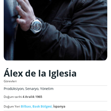
Álex de la Iglesia
Görevleri
Prodüksiyon, Senaryo, Yönetim
4
Aralık
1965
Doğum tarihi
Bilbao,
Bask Bölgesi,
İspanya
Doğum Yeri