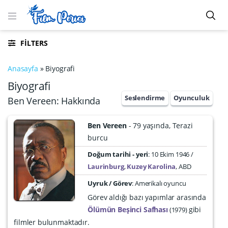
FILTERS
Anasayfa
»
Biyografi
Biyografi
Seslendirme
Oyunculuk
Ben Vereen: Hakkında
Ben Vereen
79 yaşında
Terazi
burcu
Doğum tarihi - yeri
10 Ekim 1946
Laurinburg
,
Kuzey Karolina
,
ABD
Uyruk / Görev
: Amerikalı oyuncu
Görev aldığı bazı yapımlar arasında
Ölümün Beşinci Safhası
gibi
1979
filmler bulunmaktadır.