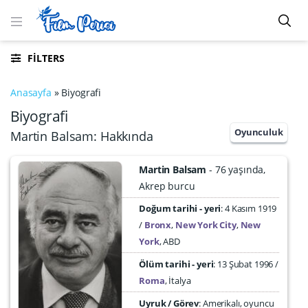
FILTERS
Anasayfa
»
Biyografi
Biyografi
Oyunculuk
Martin Balsam: Hakkında
Martin Balsam
76 yaşında
Akrep burcu
Doğum tarihi - yeri
4 Kasım 1919
Bronx
,
New York City
,
New
York
,
ABD
Ölüm tarihi - yeri
:
13 Şubat 1996
Roma
,
İtalya
Uyruk / Görev
: Amerikalı, oyuncu