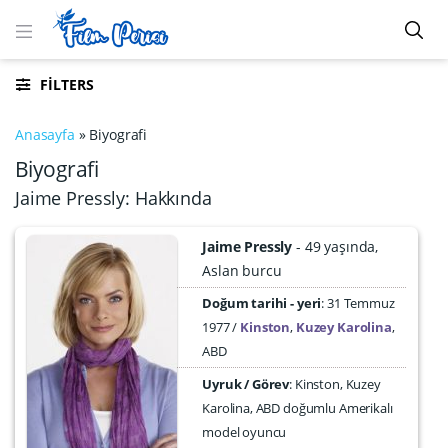
FILTERS
Anasayfa
»
Biyografi
Biyografi
Jaime Pressly: Hakkında
Jaime Pressly
49 yaşında
Aslan burcu
Doğum tarihi - yeri
31 Temmuz
1977
Kinston
,
Kuzey Karolina
,
ABD
Uyruk / Görev
: Kinston, Kuzey
Karolina, ABD doğumlu Amerikalı
model oyuncu