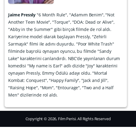
Jaime Pressly
"6 Month Rule", "Adamım Benim", "Not
Another Teen Movie", "Torque", "DOA: Dead or Alive",
"Abby in the Summer" gibi birçok filmde de rol aldı.
Kariyerine model olarak başlayan Pressly, "Zehirli
Sarmaşık" filmi ile adını duyurdu. "Poor White Trash"
filminde başrolü oynayan oyuncu, bu filmde "Sandy
Lake" karakterini canlandırdı. NBC‘de yayınlanan durum
komedisi "My name is Earl" adlı dizide "Joy" karakterini
oynayan Pressly, Emmy Ödülü adayı oldu. "Mortal
Kombat: Conquest", "Happy Family", "Jack and Jill",
"Raising Hope", "Mom", "Entourage", "Two and a Half
Men" dizilerinde rol aldı.
Copyright © 2026, Film Perisi. All Rights Reserved