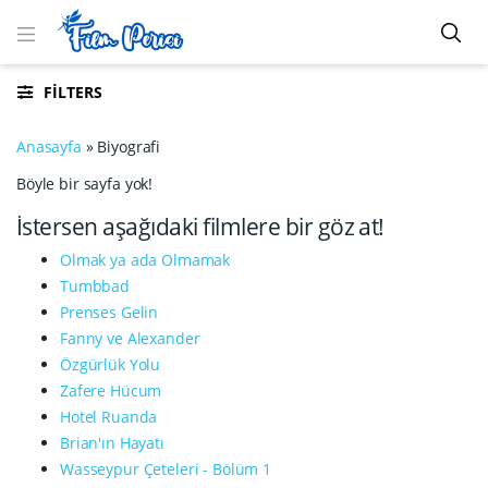
FILTERS
Anasayfa
»
Biyografi
Böyle bir sayfa yok!
İstersen aşağıdaki filmlere bir göz at!
Olmak ya ada Olmamak
Tumbbad
Prenses Gelin
Fanny ve Alexander
Özgürlük Yolu
Zafere Hücum
Hotel Ruanda
Brian'ın Hayatı
Wasseypur Çeteleri - Bölüm 1