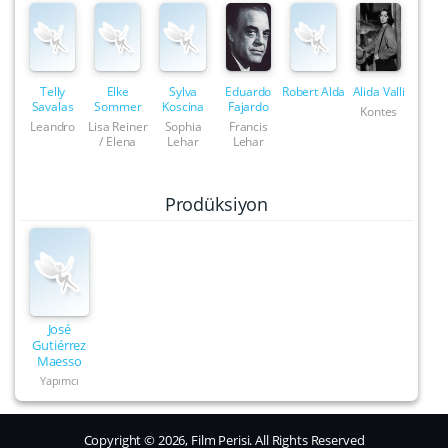
Telly
Elke
Sylva
Eduardo
Robert Alda
Alida Valli
Savalas
Sommer
Koscina
Fajardo
Kontes
Leandro
Lisa Reiner
Sophia
Francis
/ Elena
Lehar
Lehar
Prodüksiyon
José
Gutiérrez
Maesso
Yapımcı
Copyright © 2026, Film Perisi. All Rights Reserved