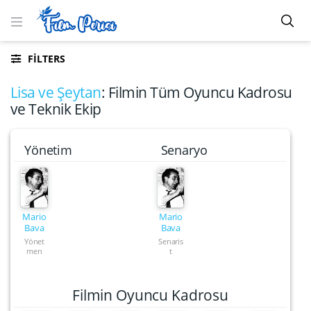
FILTERS
Lisa ve Şeytan
: Filmin Tüm Oyuncu Kadrosu
ve Teknik Ekip
Yönetim
Senaryo
Mario
Mario
Bava
Bava
Yönet
Senaris
men
t
Filmin Oyuncu Kadrosu