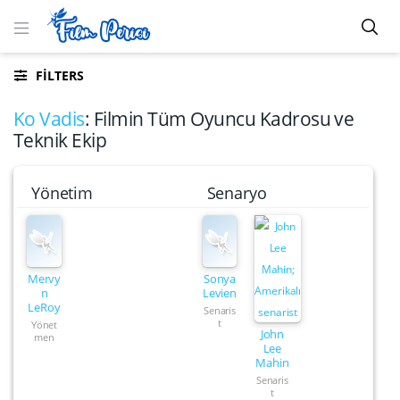
FILTERS
Ko Vadis
: Filmin Tüm Oyuncu Kadrosu ve
Teknik Ekip
Yönetim
Senaryo
Mervy
Sonya
n
Levien
LeRoy
Senaris
t
Yönet
John
men
Lee
Mahin
Senaris
t