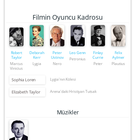
Filmin Oyuncu Kadrosu
Robert
Deborah
Peter
Leo Genn
Finlay
Felix
Taylor
Kerr
Ustinov
Currie
Aylmer
Petronius
Marcus
Lygia
Nero
Peter
Plautius
Vinicius
Lygia'nın Kölesi
Sophia Loren
Arena'daki Hristiyan Tutsak
Elizabeth Taylor
Müzikler