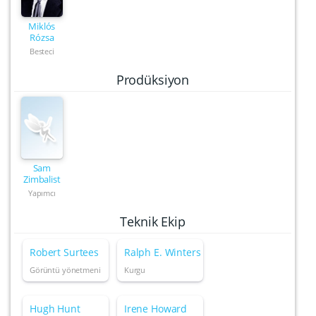
Miklós
Rózsa
Besteci
Prodüksiyon
Sam
Zimbalist
Yapımcı
Teknik Ekip
Robert Surtees
Ralph E. Winters
Görüntü yönetmeni
Kurgu
Hugh Hunt
Irene Howard