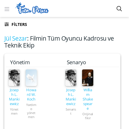
FILTERS
Jül Sezar
: Filmin Tüm Oyuncu Kadrosu ve
Teknik Ekip
Yönetim
Senaryo
Josep
Howa
Josep
Willia
h L.
rd W.
h L.
m
Manki
Koch
Manki
Shake
ewicz
ewicz
spear
Yardım
e
cı
Yönet
Senaris
yönet
men
t
Orijinal
men
fikir