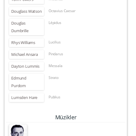
Octavius Caesar
Douglass Watson
Lépidus
Douglas
Dumbrille
Lucilius
Rhys Williams
Pindarus
Michael Ansara
Messala
Dayton Lummis
Strato
Edmund
Purdom
Publius
Lumsden Hare
Müzikler