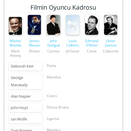
Filmin Oyuncu Kadrosu
Marlon
James
John
Louis
Edmond
Greer
Brando
Mason
Gielgud
Calhern
O'Brien
Garson
Mark
Brütüs
Cassius
Jül Sezar
Casca
Calpurnia
Antony
Portia
Deborah Kerr
Marullus
George
Macready
Cicero
Alan Napier
Decius Brutus
John Hoyt
Ligarius
Ian Wolfe
Metellus
Tom Powers