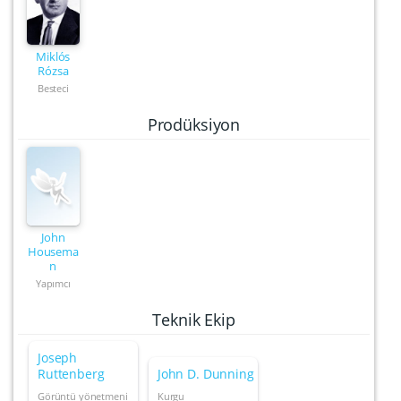
Miklós
Rózsa
Besteci
Prodüksiyon
John
Housema
n
Yapımcı
Teknik Ekip
Joseph
Ruttenberg
John D. Dunning
Görüntü yönetmeni
Kurgu