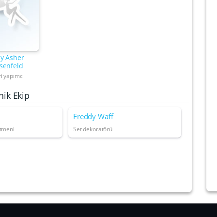
ly Asher
senfeld
ri yapımcı
nik Ekip
Freddy Waff
etmeni
Set dekoratörü