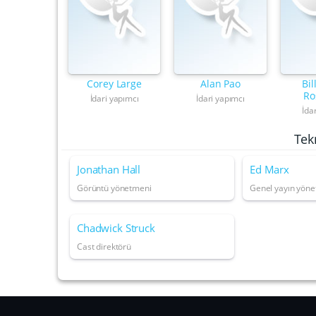
Corey Large
Alan Pao
Bil
Ro
İdari yapımcı
İdari yapımcı
İda
Tek
Jonathan Hall
Ed Marx
Görüntü yönetmeni
Genel yayın yön
Chadwick Struck
Cast direktörü