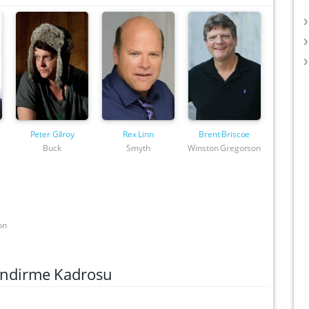
Peter Gilroy
Rex Linn
Brent Briscoe
Buck
Smyth
Winston Gregorson
on
lendirme Kadrosu