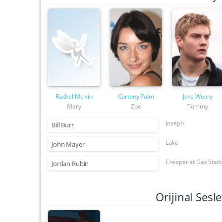
Rachel Melvin
Cortney Palm
Jake Weary
Mary
Zoe
Tommy
Joseph
Bill Burr
Luke
John Mayer
Creeper at Gas Stati
Jordan Rubin
Orijinal Ses