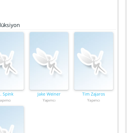
düksiyon
C. Spink
Jake Weiner
Tim Zajaros
apımcı
Yapımcı
Yapımcı