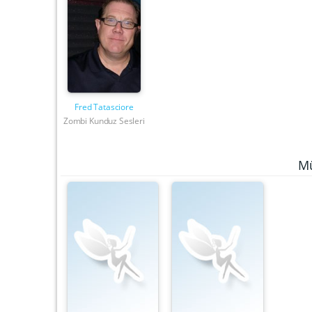
Fred Tatasciore
Zombi Kunduz Sesleri
Mü