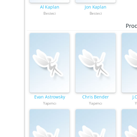
Al Kaplan
Jon Kaplan
Besteci
Besteci
Pro
Evan Astrowsky
Chris Bender
J.
Yapımcı
Yapımcı
Y