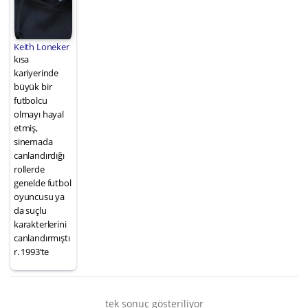
Keith Loneker
kısa
kariyerinde
büyük bir
futbolcu
olmayı hayal
etmiş,
sinemada
canlandırdığı
rollerde
genelde futbol
oyuncusu ya
da suçlu
karakterlerini
canlandırmıştı
r. 1993’te
tek sonuç gösteriliyor