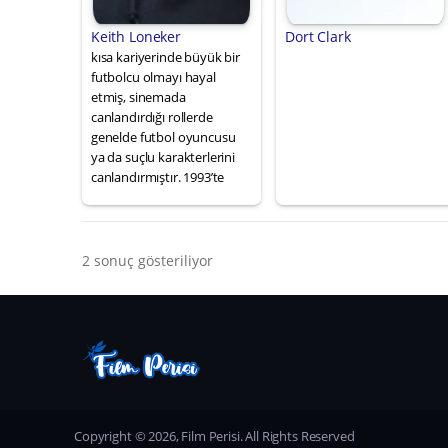
Keith Loneker
Dort Clark
kısa kariyerinde büyük bir
futbolcu olmayı hayal
etmiş, sinemada
canlandırdığı rollerde
genelde futbol oyuncusu
ya da suçlu karakterlerini
canlandırmıştır. 1993’te
2 sonuç gösteriliyor
Copyright © 2026, Film Perisi. All Rights Reserved