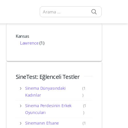
SEARCH
Arama sonuçları:
Kansas
Lawrence
(1)
SineTest: Eğlenceli Testler
Sinema Dünyasındaki
(1
Kadınlar
)
Sinema Perdesinin Erkek
(1
Oyuncuları
)
Sinemanın Efsane
(1