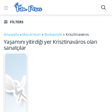
FILTERS
Anasayfa
»
Macaristan
»
Budapeşte
»
Krisztinaváros
Yaşamını yitirdiği yer Krisztinaváros olan
sanatçılar