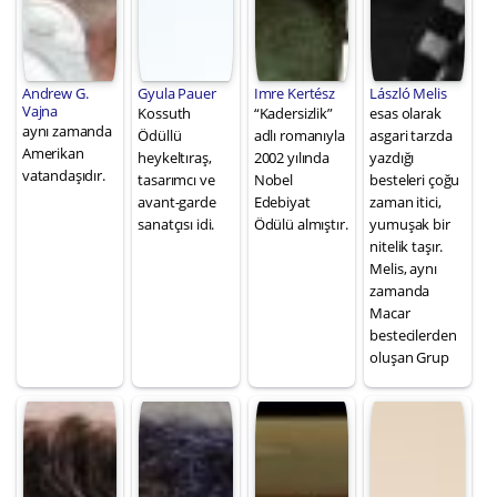
Andrew G.
Gyula Pauer
Imre Kertész
László Melis
Vajna
Kossuth
“Kadersizlik”
esas olarak
aynı zamanda
Ödüllü
adlı romanıyla
asgari tarzda
Amerikan
heykeltıraş,
2002 yılında
yazdığı
vatandaşıdır.
tasarımcı ve
Nobel
besteleri çoğu
avant-garde
Edebiyat
zaman itici,
sanatçısı idi.
Ödülü almıştır.
yumuşak bir
nitelik taşır.
Melis, aynı
zamanda
Macar
bestecilerden
oluşan Grup