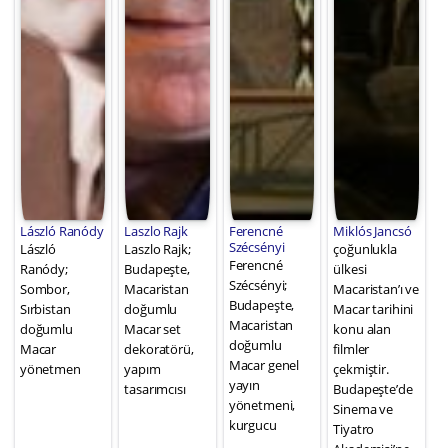
László Ranódy
Laszlo Rajk
Ferencné
Miklós Jancsó
Szécsényi
László
Laszlo Rajk;
çoğunlukla
Ferencné
Ranódy;
Budapeşte,
ülkesi
Szécsényi;
Sombor,
Macaristan
Macaristan’ı ve
Budapeşte,
Sırbistan
doğumlu
Macar tarihini
Macaristan
doğumlu
Macar set
konu alan
doğumlu
Macar
dekoratörü,
filmler
Macar genel
yönetmen
yapım
çekmiştir.
yayın
tasarımcısı
Budapeşte’de
yönetmeni,
Sinema ve
kurgucu
Tiyatro