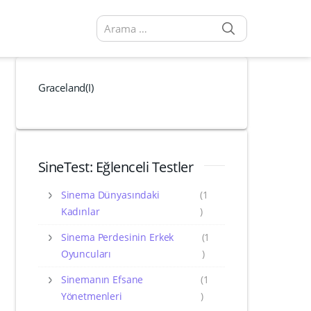
SEARCH
Arama sonuçları:
Graceland(I)
SineTest: Eğlenceli Testler
Sinema Dünyasındaki
(1
Kadınlar
)
Sinema Perdesinin Erkek
(1
Oyuncuları
)
Sinemanın Efsane
(1
Yönetmenleri
)