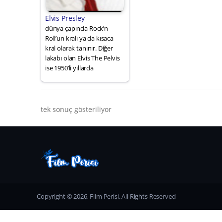
Elvis Presley
dünya çapında Rock’n
Roll’un kralı ya da kısaca
kral olarak tanınır. Diğer
lakabı olan Elvis The Pelvis
ise 1950’li yıllarda
tek sonuç gösteriliyor
Copyright © 2026, Film Perisi. All Rights Reserved