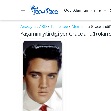
Ödül Alan Tüm Filmler
Anasayfa
»
ABD
»
Tennessee
»
Memphis
»
Graceland(I)
Yaşamını yitirdiği yer Graceland(I) olan 