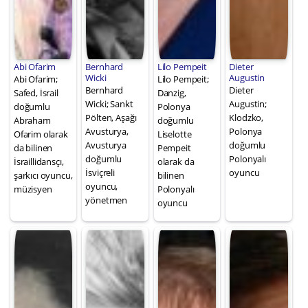
Abi Ofarim
Bernhard
Lilo Pempeit
Dieter
Wicki
Augustin
Abi Ofarim;
Lilo Pempeit;
Bernhard
Dieter
Safed, İsrail
Danzig,
Wicki; Sankt
Augustin;
doğumlu
Polonya
Pölten, Aşağı
Klodzko,
Abraham
doğumlu
Avusturya,
Polonya
Ofarim olarak
Liselotte
Avusturya
doğumlu
da bilinen
Pempeit
doğumlu
Polonyalı
İsraillidansçı,
olarak da
İsviçreli
oyuncu
şarkıcı oyuncu,
bilinen
oyuncu,
müzisyen
Polonyalı
yönetmen
oyuncu