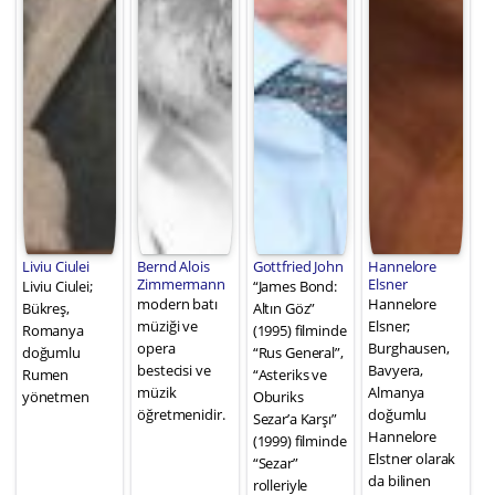
Liviu Ciulei
Bernd Alois
Gottfried John
Hannelore
Zimmermann
Elsner
Liviu Ciulei;
“James Bond:
modern batı
Hannelore
Bükreş,
Altın Göz”
müziği ve
Elsner;
Romanya
(1995) filminde
opera
Burghausen,
doğumlu
“Rus General”,
bestecisi ve
Bavyera,
Rumen
“Asteriks ve
müzik
Almanya
yönetmen
Oburiks
öğretmenidir.
doğumlu
Sezar’a Karşı”
Hannelore
(1999) filminde
Elstner olarak
“Sezar”
da bilinen
rolleriyle