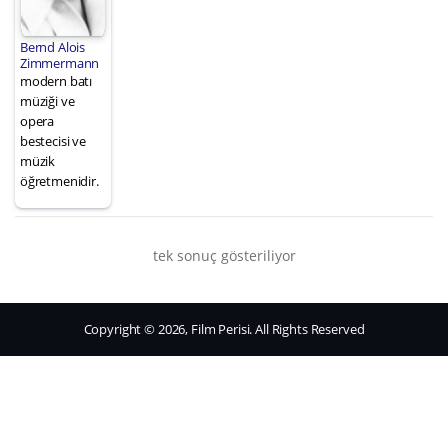
Bernd Alois
Zimmermann
modern batı
müziği ve
opera
bestecisi ve
müzik
öğretmenidir.
tek sonuç gösteriliyor
Copyright © 2026, Film Perisi. All Rights Reserved