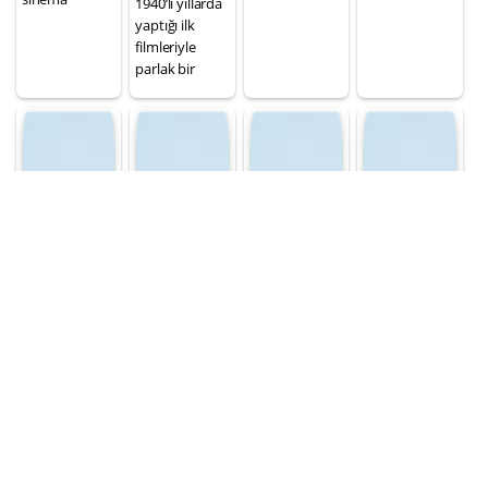
1940’lı yıllarda
yaptığı ilk
filmleriyle
parlak bir