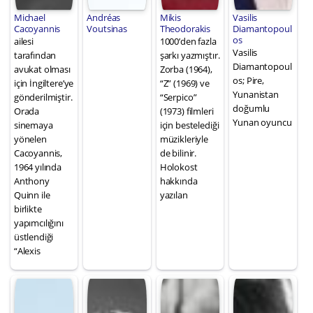
Michael
Andréas
Mikis
Vasilis
Cacoyannis
Voutsinas
Theodorakis
Diamantopoul
os
ailesi
1000’den fazla
Vasilis
tarafından
şarkı yazmıştır.
Diamantopoul
avukat olması
Zorba (1964),
os; Pire,
için İngiltere’ye
“Z” (1969) ve
Yunanistan
gönderilmiştir.
“Serpico”
doğumlu
Orada
(1973) filmleri
Yunan oyuncu
sinemaya
için bestelediği
yönelen
müzikleriyle
Cacoyannis,
de bilinir.
1964 yılında
Holokost
Anthony
hakkında
Quinn ile
yazılan
birlikte
yapımcılığını
üstlendiği
“Alexis