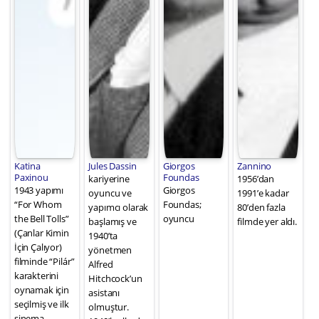
Katina
Jules Dassin
Giorgos
Zannino
Paxinou
Foundas
kariyerine
1956’dan
1943 yapımı
Giorgos
oyuncu ve
1991’e kadar
“For Whom
Foundas;
yapımcı olarak
80’den fazla
the Bell Tolls”
oyuncu
başlamış ve
filmde yer aldı.
(Çanlar Kimin
1940’ta
İçin Çalıyor)
yönetmen
filminde “Pilár”
Alfred
karakterini
Hitchcock’un
oynamak için
asistanı
seçilmiş ve ilk
olmuştur.
sinema