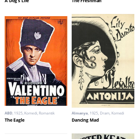
A Dog’s Life
The Freshman
ABD
1925
Komedi
,
Romantik
Almanya
1925
Dram
,
Komedi
The Eagle
Dancing Mad