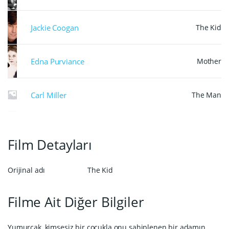
orada para vermeden hem kendini hem de köpeğini
doyurur. Bir kulübe girmek isteyen Charlie, oraya
Jackie Coogan
The Kid
köpek ile giremeyeceğinden Scrabs’i pantolonunun
içine saklar. Buradaki utangaç şarkıcı şarkıcı Edna ile
tanışır. Ama tabii ki bu kulüpten de atılacaktır.
Edna Purviance
Mother
Charlie, Edna’ya aşık olmuştur ve onu oradan
kurtarmak ister
Carl Miller
The Man
Film Detayları
Orijinal adı
The Kid
Filme Ait Diğer Bilgiler
Yumurcak, kimsesiz bir çocukla onu sahiplenen bir adamın