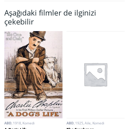
Aşağıdaki filmler de ilginizi
çekebilir
ABD
1918
Komedi
ABD
1925
Aile
,
Komedi