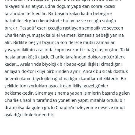
hikayesini anlatıyor. Edna doğum yaptıktan sonra kocası
tarafından terk edilir. Bir başına kalan kadın bebeğine
bakabilecek gücü kendisinde bulamaz ve çocuğu sokağa
bırakır. Tesadüf eseri çocuğa rastlayan sempatik ve sevecen
Charlie’nin yumuşak kalbi el vermez, kimsesiz bebeği yanına
alır. Birlikte beş yıl boyunca son derece mutlu zamanlar
yaşayan ikilinin arasında kopması zor bir bağ oluşmuştur. Ta ki
hastalanan küçük Jack, Charlie tarafından doktora götürülene
kadar… Aralarında biyolojik bir baba-oğul ilişkisi olmadığını
anlayan doktor ikiliyi birbirinden ayırır. Ancak bu sıcak dostluk
önemli olanın biyolojik bağ olmadığını kanıtlar niteliktedir. Bir
şekilde tüm zorlukları aşacak olan ikiliyi güzel günler
beklemektedir. Sinemayı sinema yapan isimlerin başında gelen
Charlie Chaplin tarafından yönetilen yapıt, mizahla örtülü bir
dram olsa da gülen gözlü Chaplin’in izleyenine neşe ve umut
aşıladığı filmlerinden biri.