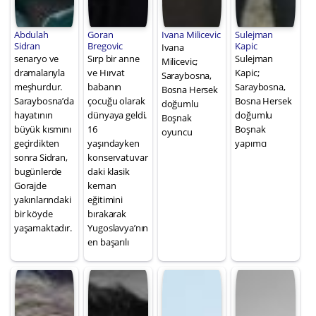
Abdulah
Goran
Ivana Milicevic
Sulejman
Sidran
Bregovic
Kapic
Ivana
senaryo ve
Sırp bir anne
Sulejman
Milicevic;
dramalarıyla
ve Hırvat
Kapic;
Saraybosna,
meşhurdur.
babanın
Saraybosna,
Bosna Hersek
Saraybosna’da
çocuğu olarak
Bosna Hersek
doğumlu
hayatının
dünyaya geldi.
doğumlu
Boşnak
büyük kısmını
16
Boşnak
oyuncu
geçirdikten
yaşındayken
yapımcı
sonra Sidran,
konservatuvar
bugünlerde
daki klasik
Gorajde
keman
yakınlarındaki
eğitimini
bir köyde
bırakarak
yaşamaktadır.
Yugoslavya’nın
en başarılı