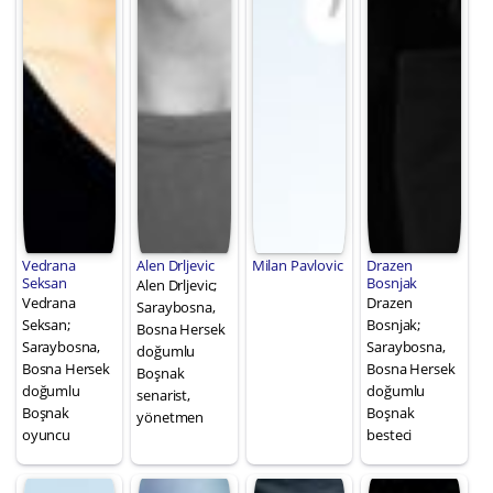
Vedrana
Alen Drljevic
Milan Pavlovic
Drazen
Seksan
Bosnjak
Alen Drljevic;
Vedrana
Drazen
Saraybosna,
Seksan;
Bosnjak;
Bosna Hersek
Saraybosna,
Saraybosna,
doğumlu
Bosna Hersek
Bosna Hersek
Boşnak
doğumlu
doğumlu
senarist,
Boşnak
Boşnak
yönetmen
oyuncu
besteci