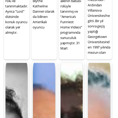
rolü ile
Blythe
ailenin babası
Ardından
tanınmaktadır.
Katherine
rolüyle
Villanova
Ayrıca “Lost”
Danner olarak
tanınmış ve
Üniversitesi’ne
dizisinde
da bilinen
“America’s
gitti. Bir yıl
konuk oyuncu
Amerikalı
Funniest
sonra geçiş
olarak yer
oyuncu
Home Videos”
yaptığı
almıştır.
programında
Georgetown
sunuculuk
Üniversitesind
yapmıştır. 31
en 1997 yılında
Mart
mezun olan