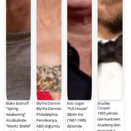
Blake Bashoff
Blythe Danner
Bob Saget
Bradley
Cooper
“Spring
Blythe Danner;
“Full House”
1993 yılında
Awakening”
Philadelphia,
(Bizim Ev)
Germantown
müzikalinde
Pensilvanya,
(1987-1995)
Academy’den
“Moritz Stiefel”
ABD doğumlu
dizisinde
mezundur.