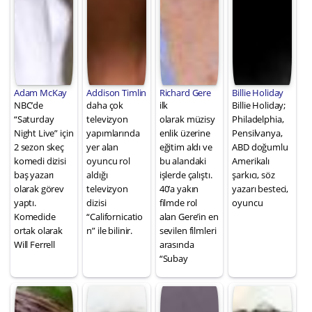
Adam McKay
Addison Timlin
Richard Gere
Billie Holiday
NBC’de
daha çok
ilk
Billie Holiday;
“Saturday
televizyon
olarak müzisy
Philadelphia,
Night Live” için
yapımlarında
enlik üzerine
Pensilvanya,
2 sezon skeç
yer alan
eğitim aldı ve
ABD doğumlu
komedi dizisi
oyuncu rol
bu alandaki
Amerikalı
baş yazarı
aldığı
işlerde çalıştı.
şarkıcı, söz
olarak görev
televizyon
40’a yakın
yazarı besteci,
yaptı.
dizisi
filmde rol
oyuncu
Komedide
“Californicatio
alan Gere’in en
ortak olarak
n” ile bilinir.
sevilen filmleri
Will Ferrell
arasında
“Subay