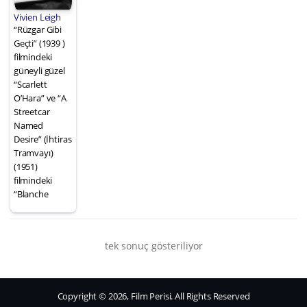
Vivien Leigh
“Rüzgar Gibi
Geçti” (1939 )
filmindeki
güneyli güzel
“Scarlett
O’Hara” ve “A
Streetcar
Named
Desire” (İhtiras
Tramvayı)
(1951)
filmindeki
“Blanche
tek sonuç gösteriliyor
Copyright © 2026, Film Perisi. All Rights Reserved