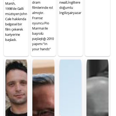
dram
nwall,İngiltere
Marsh,
filmlerinde rol
doğumlu
1998’de Galli
almıştır.
İngilizşairyazar
müzisyen John
Fransız
Cale hakkında
oyuncu Pio
belgesel bir
Marmaï ile
film çekerek
başrolü
kariyerine
paşlaştığı 2010
başladı.
yapımı “In
your hands”