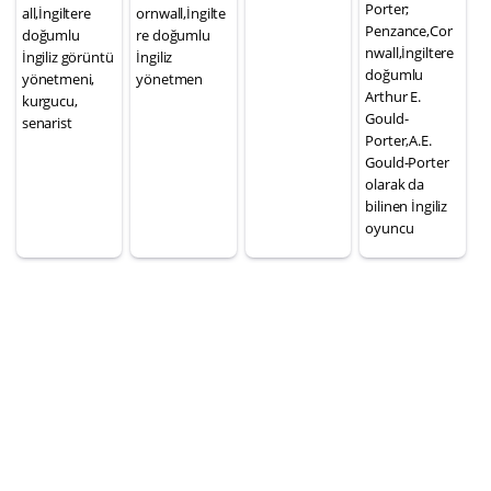
Porter;
all,İngiltere
ornwall,İngilte
Penzance,Cor
doğumlu
re doğumlu
nwall,İngiltere
İngiliz görüntü
İngiliz
doğumlu
yönetmeni,
yönetmen
Arthur E.
kurgucu,
Gould-
senarist
Porter,A.E.
Gould-Porter
olarak da
bilinen İngiliz
oyuncu