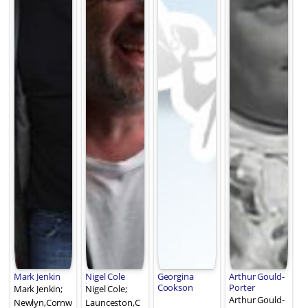
Mark Jenkin
Nigel Cole
Georgina
Arthur Gould-
Cookson
Porter
Mark Jenkin;
Nigel Cole;
Arthur Gould-
Newlyn,Cornw
Launceston,C