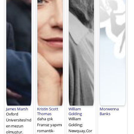
James Marsh
Kristin Scott
William
Morwenna
Thomas
Golding
Banks
Oxford
daha çok
William
Üniversitesi’nd
Fransız yapımı
Golding;
en mezun
romantik-
Newquay,Cor
olmuştur.